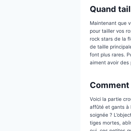
Quand tail
Maintenant que vo
pour tailler vos r
rock stars de la 
de taille principa
font plus rares. P
aiment avoir des 
Comment ta
Voici la partie c
affûté et gants à
soignée ? L’objec
tiges mortes, abîm
oui, ces petites 