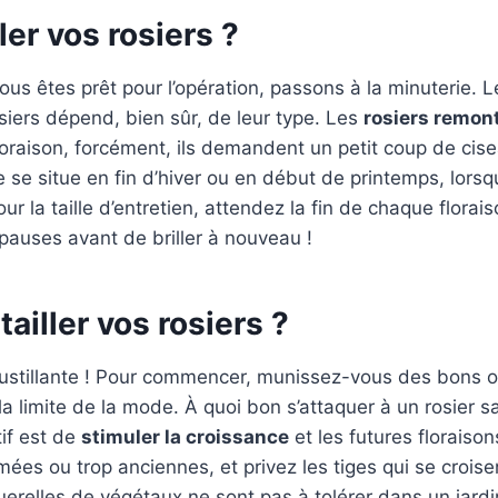
ler vos rosiers ?
us êtes prêt pour l’opération, passons à la minuterie. 
osiers dépend, bien sûr, de leur type. Les
rosiers remon
floraison, forcément, ils demandent un petit coup de cis
le se situe en fin d’hiver ou en début de printemps, lors
our la taille d’entretien, attendez la fin de chaque florai
pauses avant de briller à nouveau !
iller vos rosiers ?
roustillante ! Pour commencer, munissez-vous des bons ou
 la limite de la mode. À quoi bon s’attaquer à un rosier
tif est de
stimuler la croissance
et les futures floraison
ées ou trop anciennes, et privez les tiges qui se croisen
querelles de végétaux ne sont pas à tolérer dans un jardi