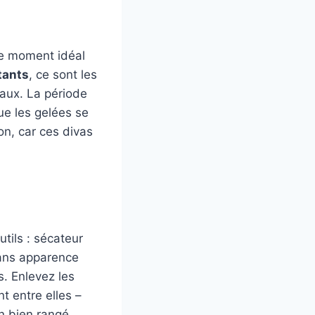
Le moment idéal
tants
, ce sont les
eaux. La période
que les gelées se
son, car ces divas
tils : sécateur
 sans apparence
s. Enlevez les
t entre elles –
n bien rangé.