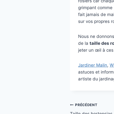
rosiers car chaqu
grimpant comme u
fait jamais de ma
sur vos propres ro
Nous ne donnons p
de la
taille des r
jeter un œil à ces
Jardiner Malin
,
W
astuces et inform
artiste du jardina
Navigation
PRÉCÉDENT
Taille des hortensias