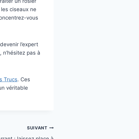
aiter un rosier
les ciseaux ne
 concentrez-vous
evenir l’expert
, n’hésitez pas à
s Trucs
. Ces
un véritable
SUIVANT
rant : laissez place à