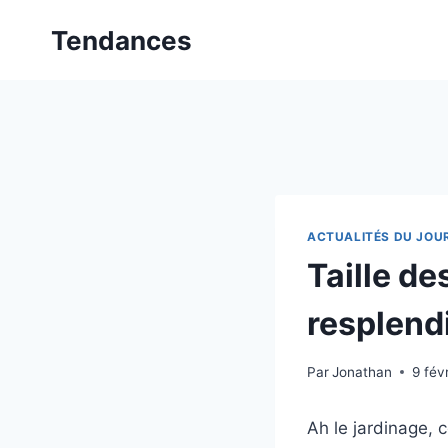
Aller
Tendances
au
contenu
ACTUALITÉS DU JOU
Taille de
resplend
Par
Jonathan
9 fév
Ah le jardinage, 