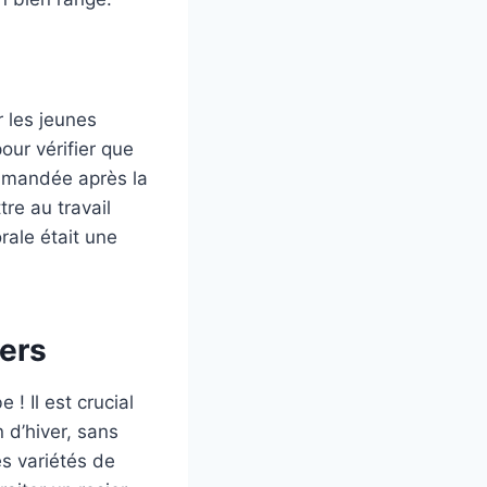
r les jeunes
pour vérifier que
ommandée après la
tre au travail
rale était une
iers
! Il est crucial
n d’hiver, sans
es variétés de