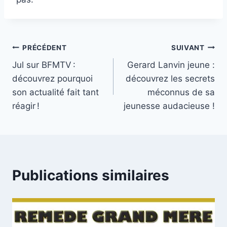
Navigation
PRÉCÉDENT
SUIVANT
Jul sur BFMTV :
Gerard Lanvin jeune :
de
découvrez pourquoi
découvrez les secrets
l’article
son actualité fait tant
méconnus de sa
réagir !
jeunesse audacieuse !
Publications similaires