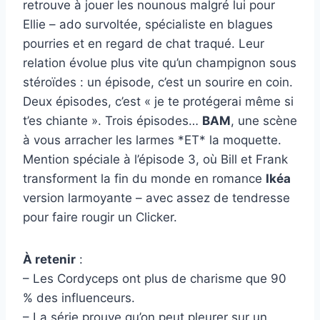
retrouve à jouer les nounous malgré lui pour
Ellie – ado survoltée, spécialiste en blagues
pourries et en regard de chat traqué. Leur
relation évolue plus vite qu’un champignon sous
stéroïdes : un épisode, c’est un sourire en coin.
Deux épisodes, c’est « je te protégerai même si
t’es chiante ». Trois épisodes…
BAM
, une scène
à vous arracher les larmes *ET* la moquette.
Mention spéciale à l’épisode 3, où Bill et Frank
transforment la fin du monde en romance
Ikéa
version larmoyante – avec assez de tendresse
pour faire rougir un Clicker.
À retenir
:
– Les Cordyceps ont plus de charisme que 90
% des influenceurs.
– La série prouve qu’on peut pleurer sur un