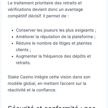
Le traitement prioritaire des retraits et
vérifications devient donc un avantage
compétitif décisif. Il permet de :
Conserver les joueurs les plus exigeants ;
Améliorer la réputation de la plateforme ;
Réduire le nombre de litiges et plaintes
clients ;
Augmenter la fréquence des dépôts et
retraits.
Stake Casino intègre cette vision dans son
modèle global, en mettant l’accent sur la
réactivité et la confiance.