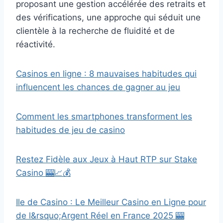
proposant une gestion accélérée des retraits et
des vérifications, une approche qui séduit une
clientèle à la recherche de fluidité et de
réactivité.
Casinos en ligne : 8 mauvaises habitudes qui
influencent les chances de gagner au jeu
Comment les smartphones transforment les
habitudes de jeu de casino
Restez Fidèle aux Jeux à Haut RTP sur Stake
Casino 🎰📈💰
Ile de Casino : Le Meilleur Casino en Ligne pour
de l&rsquo;Argent Réel en France 2025 🎰