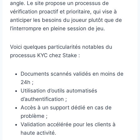
angle. Le site propose un processus de
vérification proactif et prioritaire, qui vise à
anticiper les besoins du joueur plutôt que de
l’interrompre en pleine session de jeu.
Voici quelques particularités notables du
processus KYC chez Stake :
Documents scannés validés en moins de
24h ;
Utilisation d’outils automatisés
d’authentification ;
Accès à un support dédié en cas de
problème ;
Validation accélérée pour les clients à
haute activité.