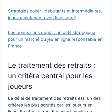
Stratégies poker : débutants et intermédiaires,
jouez maintenant avec finesse ♠️🃏
Les bonus sans dépôt : un outil stratégique
pour un marché du jeu en ligne responsable en
France
Le traitement des retraits :
un critère central pour les
joueurs
Le délai de traitement des retraits est l’un des
critères les plus scrutés par les joueurs en
ligne. En effet, la rapidité avec laquelle un