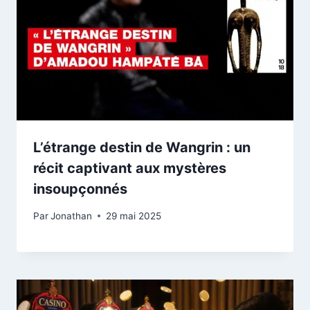
L’étrange destin de Wangrin : un
récit captivant aux mystères
insoupçonnés
Par
Jonathan
29 mai 2025