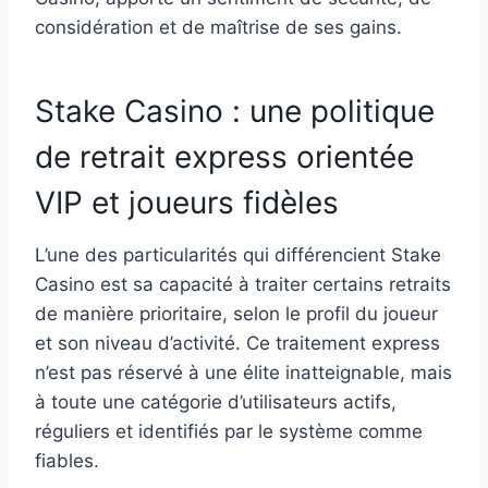
considération et de maîtrise de ses gains.
Stake Casino : une politique
de retrait express orientée
VIP et joueurs fidèles
L’une des particularités qui différencient Stake
Casino est sa capacité à traiter certains retraits
de manière prioritaire, selon le profil du joueur
et son niveau d’activité. Ce traitement express
n’est pas réservé à une élite inatteignable, mais
à toute une catégorie d’utilisateurs actifs,
réguliers et identifiés par le système comme
fiables.