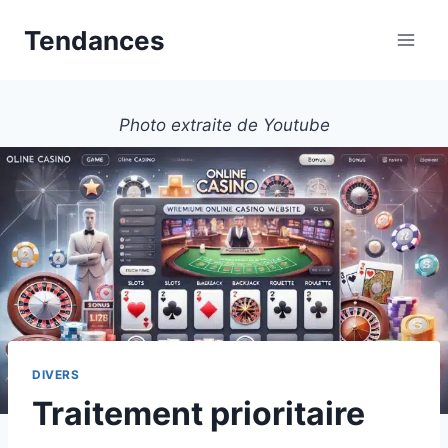
Aller
Tendances
au
contenu
Photo extraite de Youtube
DIVERS
Traitement prioritaire