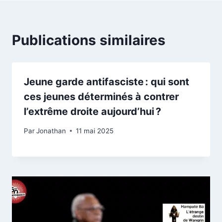
Publications similaires
Jeune garde antifasciste : qui sont
ces jeunes déterminés à contrer
l’extrême droite aujourd’hui ?
Par
Jonathan
11 mai 2025