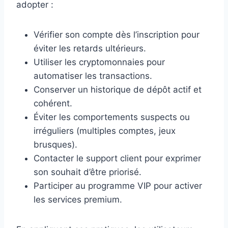
adopter :
Vérifier son compte dès l’inscription pour
éviter les retards ultérieurs.
Utiliser les cryptomonnaies pour
automatiser les transactions.
Conserver un historique de dépôt actif et
cohérent.
Éviter les comportements suspects ou
irréguliers (multiples comptes, jeux
brusques).
Contacter le support client pour exprimer
son souhait d’être priorisé.
Participer au programme VIP pour activer
les services premium.