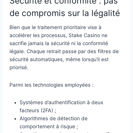
Sécurité et conformité : pas
de compromis sur la légalité
Bien que le traitement prioritaire vise à
accélérer les processus, Stake Casino ne
sacrifie jamais la sécurité ni la conformité
légale. Chaque retrait passe par des filtres de
sécurité automatiques, même lorsqu’il est
priorisé.
Parmi les technologies employées :
Systèmes d’authentification à deux
facteurs (2FA) ;
Algorithmes de détection de
comportement à risque ;