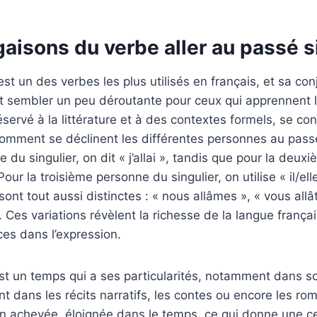
gaisons du verbe aller au passé 
 est un des verbes les plus utilisés en français, et sa co
t sembler un peu déroutante pour ceux qui apprennent 
servé à la littérature et à des contextes formels, se c
 comment se déclinent les différentes personnes au pass
 du singulier, on dit « j’allai », tandis que pour la deu
 Pour la troisième personne du singulier, on utilise « il/ell
sont tout aussi distinctes : « nous allâmes », « vous allât
 ». Ces variations révèlent la richesse de la langue frança
es dans l’expression.
st un temps qui a ses particularités, notamment dans son
nt dans les récits narratifs, les contes ou encore les r
n achevée, éloignée dans le temps, ce qui donne une c