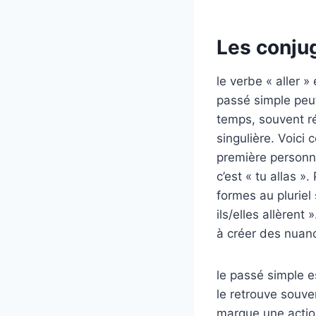
Les conju
le verbe « aller »
passé simple peu
temps, souvent ré
singulière. Voici
première personne
c’est « tu allas ».
formes au pluriel 
ils/elles allèrent
à créer des nuanc
le passé simple e
le retrouve souve
marque une actio