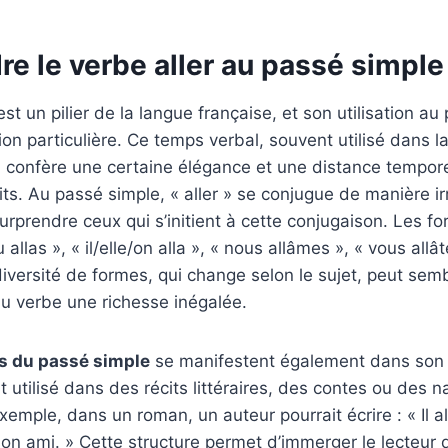
e le verbe aller au passé simple
 est un pilier de la langue française, et son utilisation a
on particulière. Ce temps verbal, souvent utilisé dans la 
s, confère une certaine élégance et une distance tempor
s. Au passé simple, « aller » se conjugue de manière irr
rprendre ceux qui s’initient à cette conjugaison. Les fo
tu allas », « il/elle/on alla », « nous allâmes », « vous allât
 diversité de formes, qui change selon le sujet, peut se
u verbe une richesse inégalée.
és du passé simple
se manifestent également dans son
 utilisé dans des récits littéraires, des contes ou des n
exemple, dans un roman, un auteur pourrait écrire : « Il a
son ami. » Cette structure permet d’immerger le lecteur da