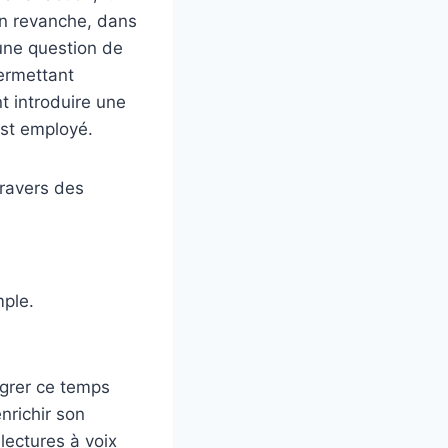
En revanche, dans
 une question de
permettant
t introduire une
est employé.
 travers des
mple.
égrer ce temps
nrichir son
lectures à voix