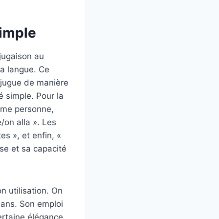
simple
njugaison au
la langue. Ce
onjugue de manière
é simple. Pour la
xième personne,
e/on alla ». Les
es », et enfin, «
ise et sa capacité
 utilisation. On
omans. Son emploi
ertaine élégance