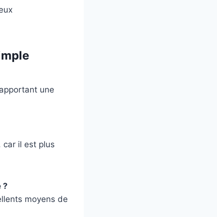
ieux
simple
, apportant une
ar il est plus
 ?
cellents moyens de