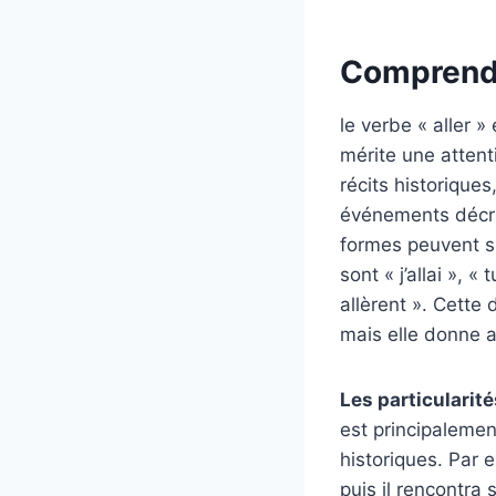
Comprendr
le verbe « aller »
mérite une attenti
récits historique
événements décrit
formes peuvent su
sont « j’allai », « 
allèrent ». Cette
mais elle donne a
Les particularit
est principalement
historiques. Par 
puis il rencontra 