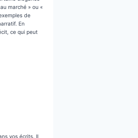
 au marché » ou «
 exemples de
arratif. En
cit, ce qui peut
ns vos écrits. Il