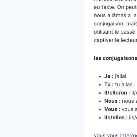
au texte. On peut
nous allâmes à l
conjugaison, mais
utilisant le passé
captiver le lecteur
les conjugaisons
Je :
j’allai
Tu :
tu allas
Il/elle/on :
il/
Nous :
nous 
Vous :
vous a
Ils/elles :
ils/
vous vous interrog