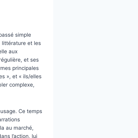
u passé simple
littérature et les
elle aux
égulière, et ses
rmes principales
es », et « ils/elles
mbler complexe,
 usage. Ce temps
arrations
lla au marché,
ns l’action, lui