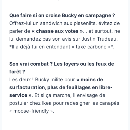
Que faire si on croise Bucky en campagne ?
Offrez-lui un sandwich aux pissenlits, évitez de
parler de
« chasse aux votes »
… et surtout, ne
lui demandez pas son avis sur Justin Trudeau.
*Il a déjà fui en entendant « taxe carbone »*.
Son vrai combat ? Les loyers ou les feux de
forêt ?
Les deux ! Bucky milite pour
« moins de
surfacturation, plus de feuillages en libre-
service »
. Et si ça marche, il envisage de
postuler chez Ikea pour redesigner les canapés
« moose-friendly ».
ᵖˢ : ˡ’ᵃᵘᵗᵉᵘʳ ᵈᵉ ᶜᵉ ᵗᵉˣᵗᵉ ⁿ’ᵉˢᵗ ᵖᵃˢ ʳᵉˢᵖᵒⁿˢᵃᵇˡᵉ ᵈᵉˢ ᵈᵉᵍâᵗˢ ˢᵘʳ ˡᵉˢ ᵖᵃʳᵗᵉʳʳᵉˢ ᵈᵉ ᵗᵒⁿᵈᵉ.