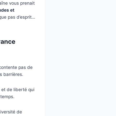
aîne vous prenait
udes et
que pas d’esprit…
rance
contente pas de
s barrières.
 et de liberté qui
 temps.
iversité de