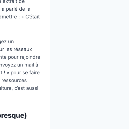
 extrait de
é a parlé de la
mettre : « C’était
gez un
ur les réseaux
te pour rejoindre
envoyez un mail à
 ! » pour se faire
s ressources
ture, c’est aussi
presque)