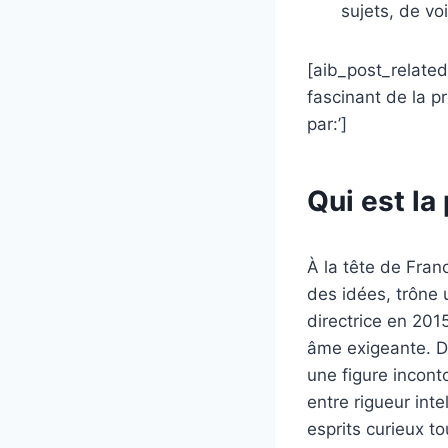
sujets, de vo
[aib_post_related 
fascinant de la p
par:’]
Qui est la
À la tête de Fran
des idées, trône 
directrice en 2015
âme exigeante. Di
une figure incont
entre rigueur inte
esprits curieux to