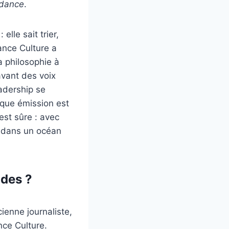
dance
.
lle sait trier,
ance Culture a
a philosophie à
avant des voix
eadership se
aque émission est
est sûre : avec
l dans un océan
ndes ?
ienne journaliste,
nce Culture.