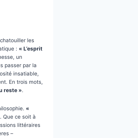
chatouiller les
atique :
« L’esprit
messe, un
s passer par la
osité insatiable,
t. En trois mots,
u reste »
.
hilosophie.
«
e. Que ce soit à
ions littéraires
ères –