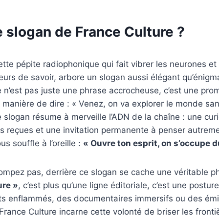
e slogan de France Culture ?
tte pépite radiophonique qui fait vibrer les neurones et 
eurs de savoir, arbore un slogan aussi élégant qu’énigm
e n’est pas juste une phrase accrocheuse, c’est une pro
manière de dire : « Venez, on va explorer le monde san
e slogan résume à merveille l’ADN de la chaîne : une curi
s reçues et une invitation permanente à penser autremen
s souffle à l’oreille :
« Ouvre ton esprit, on s’occupe d
ompez pas, derrière ce slogan se cache une véritable p
ure »
, c’est plus qu’une ligne éditoriale, c’est une postur
ts enflammés, des documentaires immersifs ou des émiss
France Culture incarne cette volonté de briser les fronti