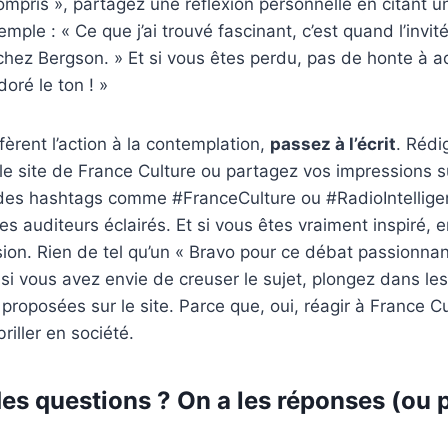
compris », partagez une réflexion personnelle en citant un
emple : « Ce que j’ai trouvé fascinant, c’est quand l’invit
hez Bergson. » Et si vous êtes perdu, pas de honte à ad
doré le ton ! »
fèrent l’action à la contemplation,
passez à l’écrit
. Rédi
e site de France Culture ou partagez vos impressions s
 des hashtags comme #FranceCulture ou #RadioIntelligen
 auditeurs éclairés. Et si vous êtes vraiment inspiré, 
sion. Rien de tel qu’un « Bravo pour ce débat passionnant
 si vous avez envie de creuser le sujet, plongez dans le
roposées sur le site. Parce que, oui, réagir à France Cul
riller en société.
es questions ? On a les réponses (ou 