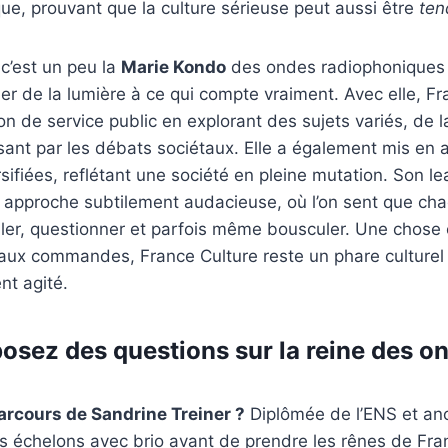
ue, prouvant que la culture sérieuse peut aussi être
ten
 c’est un peu la
Marie Kondo
des ondes radiophoniques : e
er de la lumière à ce qui compte vraiment. Avec elle, Fr
on de service public en explorant des sujets variés, de l
ssant par les débats sociétaux. Elle a également mis en 
rsifiées, reflétant une société en pleine mutation. Son l
e approche subtilement audacieuse, où l’on sent que ch
ler, questionner et parfois même bousculer. Une chose 
 aux commandes, France Culture reste un phare culture
nt agité.
osez des questions sur la reine des o
parcours de Sandrine Treiner ?
Diplômée de l’ENS et anc
les échelons avec brio avant de prendre les rênes de Fra