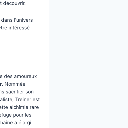
t découvrir.
 dans l'univers
être intéressé
érie des amoureux
r
. Nommée
ns sacrifier son
liste, Treiner est
tte alchimie rare
refuge pour les
chaîne a élargi