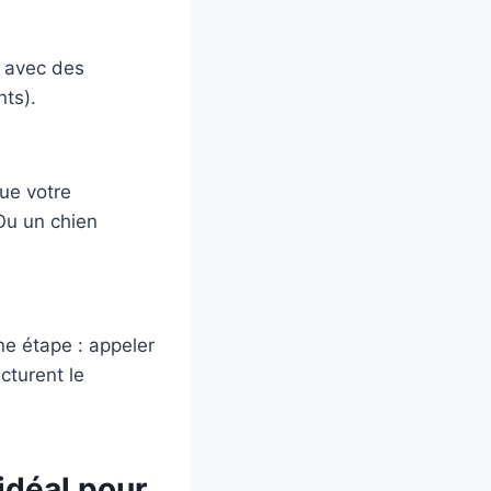
é avec des
nts).
ue votre
Ou un chien
ne étape : appeler
cturent le
idéal pour