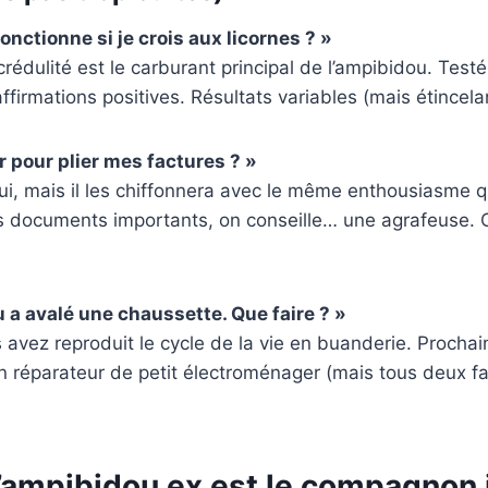
onctionne si je crois aux licornes ? »
rédulité est le carburant principal de l’ampibidou. Test
affirmations positives. Résultats variables (mais étincela
ser pour plier mes factures ? »
i, mais il les chiffonnera avec le même enthousiasme q
es documents importants, on conseille… une agrafeuse. 
a avalé une chaussette. Que faire ? »
us avez reproduit le cycle de la vie en buanderie. Prochai
n réparateur de petit électroménager (mais tous deux fa
l’ampibidou ex est le compagnon 