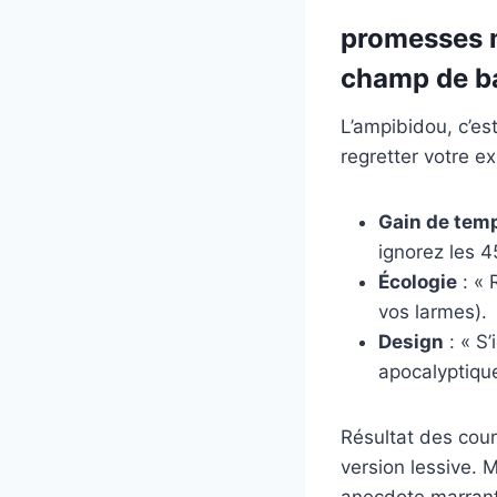
promesses m
champ de ba
L’ampibidou, c’es
regretter votre e
Gain de tem
ignorez les 
Écologie
: « 
vos larmes).
Design
: « S’
apocalyptique
Résultat des cou
version lessive. 
anecdote marrant