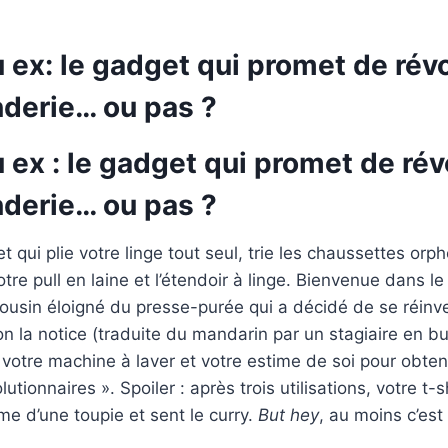
ex: le gadget qui promet de rév
nderie… ou pas ?
ex : le gadget qui promet de rév
nderie… ou pas ?
t qui plie votre linge tout seul, trie les chaussettes orp
otre pull en laine et l’étendoir à linge. Bienvenue dans 
cousin éloigné du presse-purée qui a décidé de se réinv
on la notice (traduite du mandarin par un stagiaire en bur
 votre machine à laver et votre estime de soi pour obten
utionnaires ». Spoiler : après trois utilisations, votre t-s
me d’une toupie et sent le curry.
But hey
, au moins c’est 