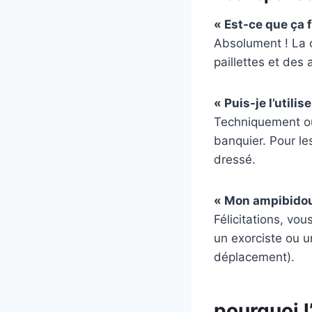
« Est-ce que ça f
Absolument ! La c
paillettes et des 
« Puis-je l’utili
Techniquement ou
banquier. Pour l
dressé.
« Mon ampibidou 
Félicitations, vo
un exorciste ou u
déplacement).
pourquoi 