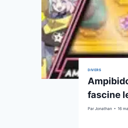
DIVERS
Ampibido
fascine l
Par
Jonathan
16 ma