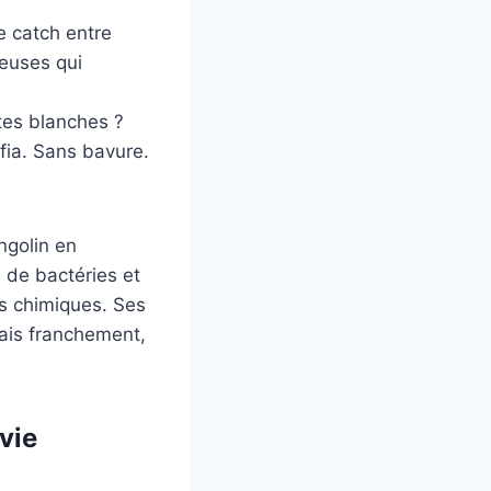
e catch entre
ueuses qui
tes blanches ?
ia. Sans bavure.
ngolin en
s de bactéries et
s chimiques. Ses
mais franchement,
vie