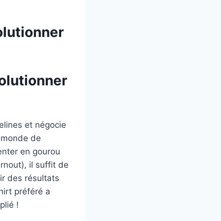
olutionner
olutionner
helines et négocie
le monde de
enter en gourou
nout), il suffit de
ir des résultats
hirt préféré a
plié !