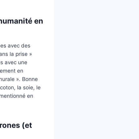
’humanité en
nes avec des
ns la prise »
les avec une
ucement en
murale ». Bonne
oton, la soie, le
 (mentionné en
rones (et