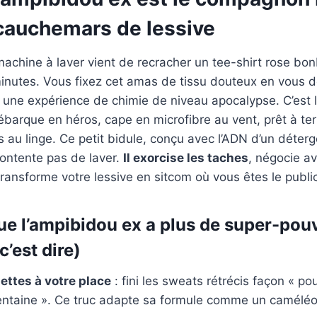
 cauchemars de lessive
machine à laver vient de recracher un tee-shirt rose bon
minutes. Vous fixez cet amas de tissu douteux en vous 
une expérience de chimie de niveau apocalypse. C’est 
barque en héros, cape en microfibre au vent, prêt à te
es au linge. Ce petit bidule, conçu avec l’ADN d’un déterg
ontente pas de laver.
Il exorcise les taches
, négocie av
transforme votre lessive en sitcom où vous êtes le public
ue l’ampibidou ex a plus de super-pou
c’est dire)
quettes à votre place
: fini les sweats rétrécis façon « p
trentaine ». Ce truc adapte sa formule comme un camélé