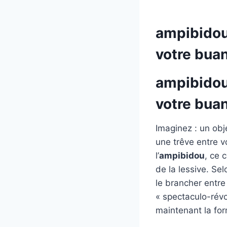
ampibidou 
votre bua
ampibidou 
votre bua
Imaginez : un obje
une trêve entre v
l’
ampibidou
, ce 
de la lessive. Sel
le brancher entre
« spectaculo-révol
maintenant la for