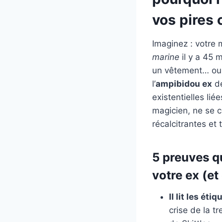
vos pires
Imaginez : votre 
marine
il y a 45 
un vêtement… ou 
l’
ampibidou ex
dé
existentielles lié
magicien, ne se c
récalcitrantes et 
5 preuves q
votre ex (et 
Il lit les éti
crise de la 