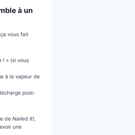
emble à un
ça vous fait
! » (si vous
ge à la vapeur de
« décharge post-
de de
Nailed It!
,
avoir une