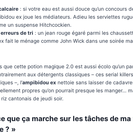
calcaire
: si votre eau est aussi douce qu’un concours d
pibidou ex joue les médiateurs. Adieu les serviettes rug
me un suspense Hitchcockien.
 erreurs de tri
: un jean rouge égaré parmi les chausset
ex fait le ménage comme John Wick dans une soirée maf
ais que cette potion magique 2.0 est aussi écolo qu’un pa
trairement aux détergents classiques – ces serial killer
ques –, l’
ampibidou ex
nettoie sans laisser de cadavre
 tellement propres qu’on pourrait presque les manger… 
riz cantonais de jeudi soir.
ce que ça marche sur les tâches de ma 
e ? »