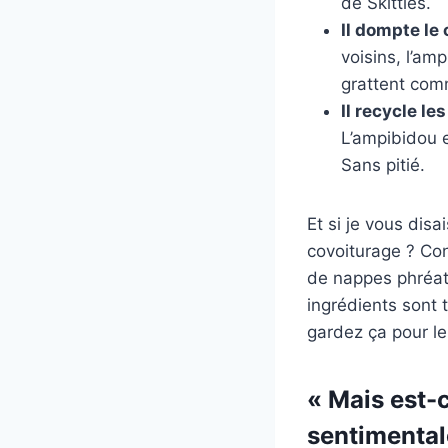
de Skittles.
Il dompte le 
voisins, l’am
grattent com
Il recycle les
L’ampibidou 
Sans pitié.
Et si je vous dis
covoiturage ? Con
de nappes phréati
ingrédients sont
gardez ça pour le 
« Mais est-
sentimental