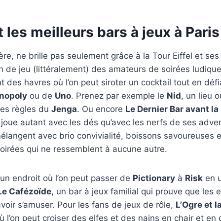
 les meilleurs bars à jeux à Paris
mière, ne brille pas seulement grâce à la Tour Eiffel et ses
ain de jeu (littéralement) des amateurs de soirées ludiqu
t des havres où l’on peut siroter un cocktail tout en déf
nopoly
ou de
Uno
. Prenez par exemple le
Nid
, un lieu 
les règles du
Jenga
. Ou encore
Le Dernier Bar avant l
n joue autant avec les dés qu’avec les nerfs de ses adve
langent avec brio convivialité, boissons savoureuses e
oirées qui ne ressemblent à aucune autre.
un endroit où l’on peut passer de
Pictionary
à
Risk
en u
Le Cafézoïde
, un bar à jeux familial qui prouve que les 
avoir s’amuser. Pour les fans de jeux de rôle,
L’Ogre et l
ù l’on peut croiser des elfes et des nains en chair et en