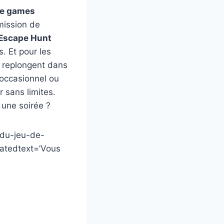
e games
mission de
Escape Hunt
. Et pour les
 replongent dans
 occasionnel ou
 sans limites.
 une soirée ?
-du-jeu-de-
elatedtext=’Vous