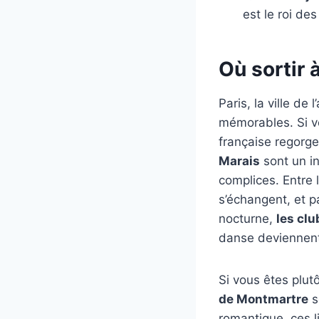
est le roi des
Où sortir 
Paris, la ville de
mémorables. Si vou
française regorge
Marais
sont un in
complices. Entre 
s’échangent, et pa
nocturne,
les clu
danse deviennent 
Si vous êtes plut
de Montmartre
s
romantique, ces l