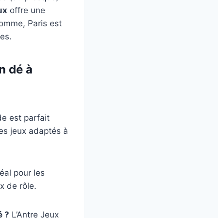
ux
offre une
somme, Paris est
ves.
n dé à
e est parfait
es jeux adaptés à
éal pour les
x de rôle.
é ?
L’Antre Jeux