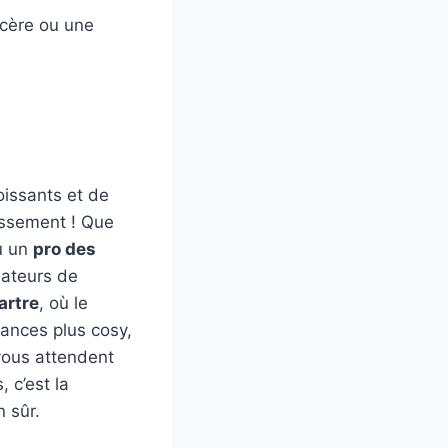
cère ou une
oissants et de
tissement ! Que
 un
pro des
mateurs de
artre
, où le
iances plus cosy,
ous attendent
 c’est la
 sûr.