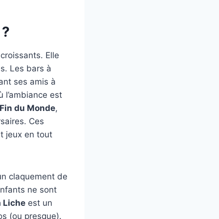
 ?
 croissants. Elle
es. Les bars à
iant ses amis à
où l’ambiance est
a Fin du Monde
,
rsaires. Ces
t jeux en tout
n claquement de
enfants ne sont
a Liche
est un
 os (ou presque).