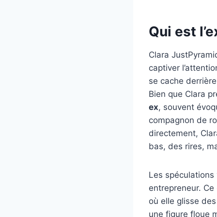
Qui est l’
Clara JustPyramid
captiver l’attent
se cache derrière
Bien que Clara pré
ex
, souvent évoq
compagnon de rou
directement, Clar
bas, des rires, m
Les spéculations 
entrepreneur. Ce q
où elle glisse de
une figure floue 