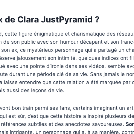
ex de Clara JustPyramid ?
, cette figure énigmatique et charismatique des réseau
ion de son public avec son humour décapant et son franc-
 son ex, ce mystérieux personnage qui a partagé un chap
serve jalousement son intimité, quelques indices ont filtr
ué avec une pointe d’ironie dans ses vidéos, semble avo
te durant une période clé de sa vie. Sans jamais le n
a laisse entendre que cette relation a été marquée par 
ais aussi des leçons de vie.
vont bon train parmi ses fans, certains imaginant un arti
ui est sûr, c’est que cette histoire a inspiré plusieurs 
s références subtiles et des anecdotes savoureuses.
Son
mais intrigante, un personnage qui a, à sa manière, cont