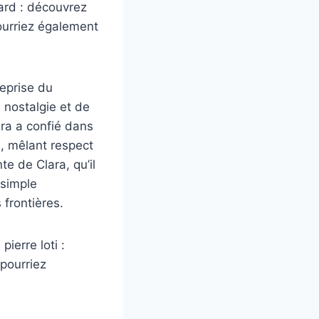
ard : découvrez
pourriez également
reprise du
 nostalgie et de
ara a confié dans
e, mêlant respect
te de Clara, qu’il
 simple
frontières.
ierre loti :
 pourriez