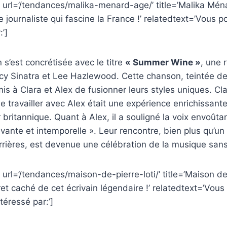
 url=’/tendances/malika-menard-age/’ title=’Malika Mén
e journaliste qui fascine la France !’ relatedtext=’Vous 
:’]
 s’est concrétisée avec le titre
« Summer Wine »
, une 
cy Sinatra et Lee Hazlewood. Cette chanson, teintée de
is à Clara et Alex de fusionner leurs styles uniques. Cl
e travailler avec Alex était une expérience enrichissant
britannique. Quant à Alex, il a souligné la voix envoûtan
ivante et intemporelle ». Leur rencontre, bien plus qu’un
rières, est devenue une célébration de la musique sans 
url=’/tendances/maison-de-pierre-loti/’ title=’Maison de p
et caché de cet écrivain légendaire !’ relatedtext=’Vous
téressé par:’]