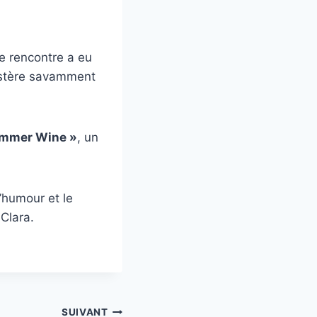
e rencontre a eu
mystère savamment
mmer Wine »
, un
’humour et le
 Clara.
SUIVANT