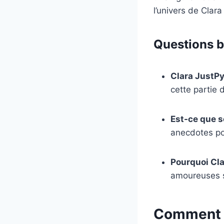
l’univers de Clar
Questions b
Clara JustPyr
cette partie 
Est-ce que s
anecdotes pou
Pourquoi Cla
amoureuses so
Comment s