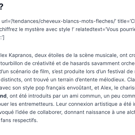
?
 url=’/tendances/cheveux-blancs-mots-fleches/’ title=’
chiffrez le mystère avec style !’ relatedtext=’Vous pour
:’]
Alex Kapranos, deux étoiles de la scène musicale, ont cr
tourbillon de créativité et de hasards savamment orche
’un scénario de film, s’est produite lors d’un festival d
distincts, ont trouvé un terrain d’entente mélodieux. Cla
avec son style pop français envoûtant, et Alex, le chari
and
, ont été introduits par un ami commun, un peu comm
ouer les entremetteurs. Leur connexion artistique a été i
oqué l’idée de collaborer, donnant naissance à une alc
 fans respectifs.