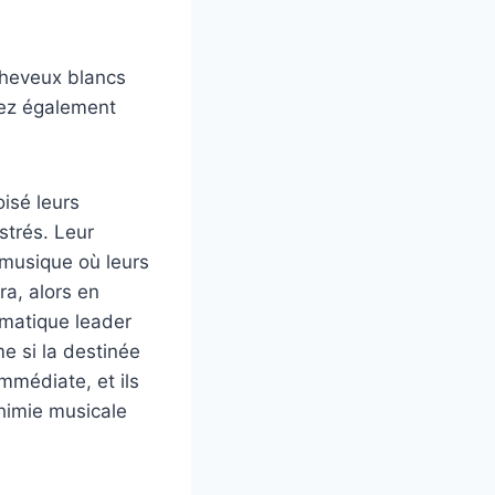
Cheveux blancs
riez également
oisé leurs
strés. Leur
e musique où leurs
ra, alors en
smatique leader
e si la destinée
mmédiate, et ils
himie musicale