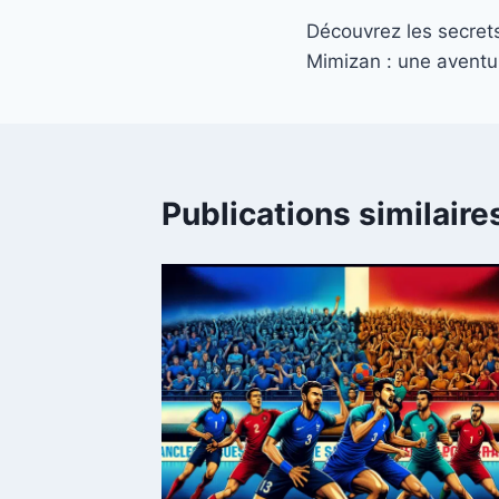
Navigation
Découvrez les secret
de
Mimizan : une aventu
l’article
Publications similaire