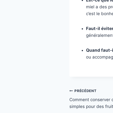
miel a des pr
c’est le bonh
Faut-il évite
généralement
Quand faut-i
ou accompagné
Navigation
PRÉCÉDENT
Comment conserver de
de
simples pour des frui