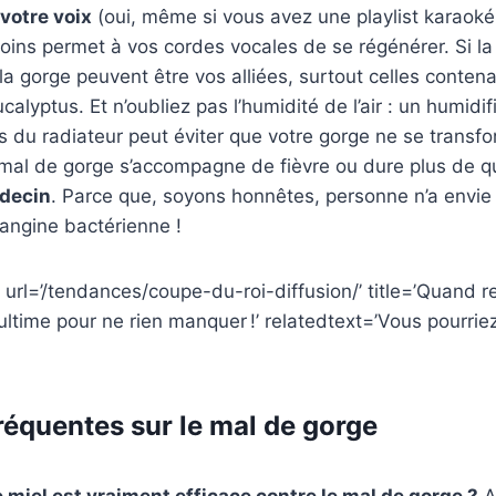
votre voix
(oui, même si vous avez une playlist karaoké
moins permet à vos cordes vocales de se régénérer. Si la
 la gorge peuvent être vos alliées, surtout celles contena
ucalyptus. Et n’oubliez pas l’humidité de l’air : un humidi
 du radiateur peut éviter que votre gorge ne se transf
le mal de gorge s’accompagne de fièvre ou dure plus de q
decin
. Parce que, soyons honnêtes, personne n’a envie 
angine bactérienne !
 url=’/tendances/coupe-du-roi-diffusion/’ title=’Quand r
 ultime pour ne rien manquer !’ relatedtext=’Vous pourri
réquentes sur le mal de gorge
e miel est vraiment efficace contre le mal de gorge ?
A