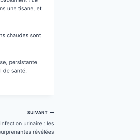
ns une tisane, et
ons chaudes sont
nse, persistante
l de santé.
SUIVANT
fection urinaire : les
surprenantes révélées