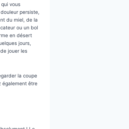
 qui vous
 douleur persiste,
nt du miel, de la
ficateur ou un bol
orme en désert
uelques jours,
de jouer les
egarder la coupe
ez également être
bsolument ! Le