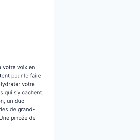
e votre voix en
ent pour le faire
Hydrater votre
es qui s’y cachent.
on, un duo
èdes de grand-
. Une pincée de