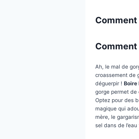
Comment G
Comment g
Ah, le mal de gorg
croassement de gr
déguerpir !
Boire
gorge permet de ca
Optez pour des b
magique qui adouc
mère, le gargaris
sel dans de l’eau