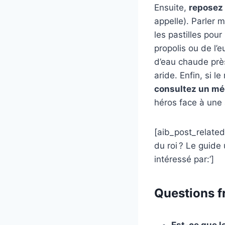
Ensuite,
reposez 
appelle). Parler 
les pastilles pour
propolis ou de l’e
d’eau chaude près
aride. Enfin, si 
consultez un mé
héros face à une 
[aib_post_related
du roi ? Le guide
intéressé par:’]
Questions f
Est-ce que l