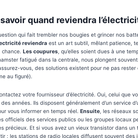
voir quand reviendra l’électrici
estion qui fait trembler nos bougies et grincer nos batt
ectricité reviendra
est un art subtil, mêlant patience, t
e chance.
Les coupures
, qu’elles soient dues à une te
amster fatigué dans la centrale, nous plongent souvent
rassurez-vous, des solutions existent pour ne pas rester 
e au figuré).
contactez votre fournisseur d’électricité. Oui, celui que v
des années. Ils disposent généralement d’un service d’
our vous informer en temps réel.
Ensuite
, les réseaux s
tes officiels des services publics ou les groupes locaux 
 précieux. Et si vous avez un vieux transistor dans un tir
r : les stations de radio locales diffusent souvent des i