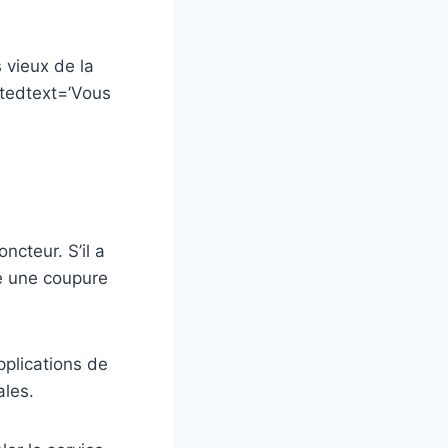
s vieux de la
atedtext=’Vous
oncteur. S’il a
re une coupure
plications de
ales.