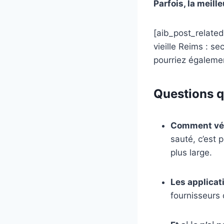
Parfois, la meill
[aib_post_related 
vieille Reims : s
pourriez égalemen
Questions qu
Comment véri
sauté, c’est 
plus large.
Les applicat
fournisseurs 