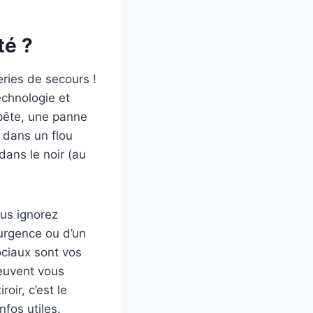
té ?
eries de secours !
echnologie et
mpête, une panne
 dans un flou
dans le noir (au
ous ignorez
urgence ou d’un
ociaux sont vos
peuvent vous
oir, c’est le
nfos utiles.