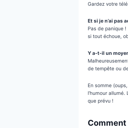
Gardez votre télé
Et si je n’ai pas 
Pas de panique ! 
si tout échoue, ob
Y a-t-il un moye
Malheureusement, 
de tempête ou de 
En somme (oups, 
l’humour allumé. L
que prévu !
Comment sa