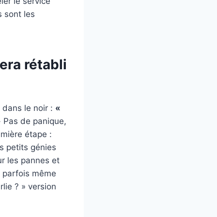
ler le service
s sont les
ra rétabli
 dans le noir :
«
»
Pas de panique,
remière étape :
es petits génies
ur les pannes et
s, parfois même
lie ? » version