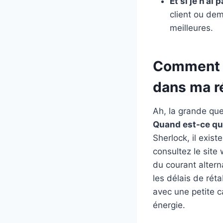
Et si je n’ai
client ou dem
meilleures.
Comment pu
dans ma r
Ah, la grande que
Quand est-ce que
Sherlock, il exist
consultez le site 
du courant altern
les délais de rét
avec une petite c
énergie.