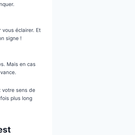
nquer.
vous éclairer. Et
on signe !
es. Mais en cas
avance.
 votre sens de
fois plus long
est