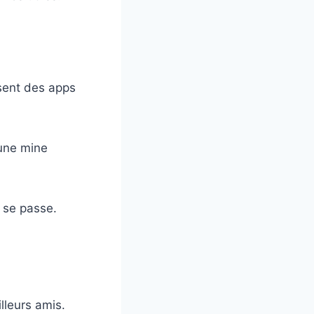
osent des apps
 une mine
ui se passe.
lleurs amis.