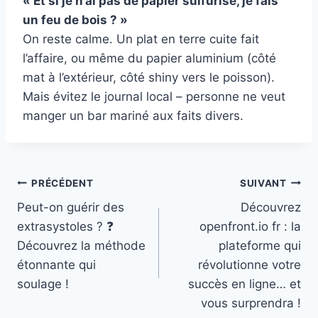
« Et si je n’ai pas de papier sulfurisé, je fais
un feu de bois ? »
On reste calme. Un plat en terre cuite fait
l’affaire, ou même du papier aluminium (côté
mat à l’extérieur, côté shiny vers le poisson).
Mais évitez le journal local – personne ne veut
manger un bar mariné aux faits divers.
Navigation
PRÉCÉDENT
SUIVANT
Peut-on guérir des
Découvrez
de
extrasystoles ? ❓
openfront.io fr : la
l’article
Découvrez la méthode
plateforme qui
étonnante qui
révolutionne votre
soulage !
succès en ligne… et
vous surprendra !