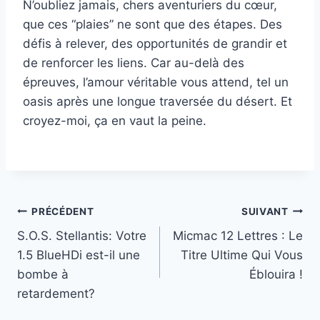
N’oubliez jamais, chers aventuriers du cœur,
que ces “plaies” ne sont que des étapes. Des
défis à relever, des opportunités de grandir et
de renforcer les liens. Car au-delà des
épreuves, l’amour véritable vous attend, tel un
oasis après une longue traversée du désert. Et
croyez-moi, ça en vaut la peine.
Navigation
PRÉCÉDENT
SUIVANT
S.O.S. Stellantis: Votre
Micmac 12 Lettres : Le
de
1.5 BlueHDi est-il une
Titre Ultime Qui Vous
l’article
bombe à
Éblouira !
retardement?