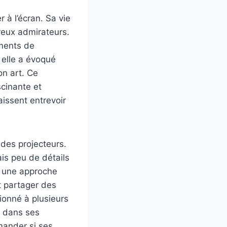
 à l’écran. Sa vie
reux admirateurs.
oments de
 elle a évoqué
on art. Ce
scinante et
issent entrevoir
 des projecteurs.
is peu de détails
te une approche
nt partager des
ionné à plusieurs
r dans ses
mander si ses