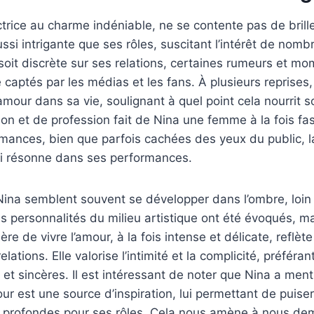
trice au charme indéniable, ne se contente pas de briller
si intrigante que ses rôles, suscitant l’intérêt de nomb
e soit discrète sur ses relations, certaines rumeurs et m
 captés par les médias et les fans. À plusieurs reprises,
amour dans sa vie, soulignant à quel point cela nourrit s
n et de profession fait de Nina une femme à la fois fa
ances, bien que parfois cachées des yeux du public, la
qui résonne dans ses performances.
Nina semblent souvent se développer dans l’ombre, loin
s personnalités du milieu artistique ont été évoqués, ma
ière de vivre l’amour, à la fois intense et délicate, reflè
lations. Elle valorise l’intimité et la complicité, préféra
t sincères. Il est intéressant de noter que Nina a ment
our est une source d’inspiration, lui permettant de puise
s profondes pour ses rôles. Cela nous amène à nous de