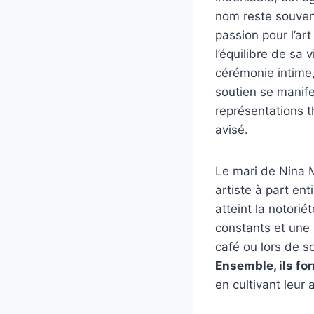
nom reste souven
passion pour l’art
l’équilibre de sa 
cérémonie intime,
soutien se manif
représentations th
avisé.
Le mari de Nina M
artiste à part ent
atteint la notori
constants et une 
café ou lors de so
Ensemble, ils fo
en cultivant leur 