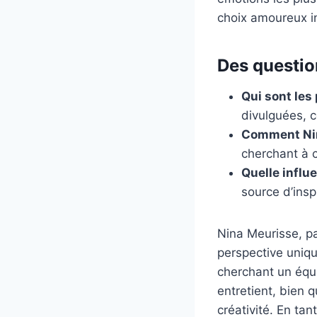
choix amoureux in
Des questio
Qui sont les
divulguées, c
Comment Nina
cherchant à c
Quelle influe
source d’insp
Nina Meurisse, pa
perspective unique
cherchant un équi
entretient, bien 
créativité. En ta