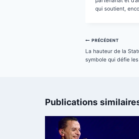
partenariat et d’
qui soutient, enco
Navigation
PRÉCÉDENT
La hauteur de la Stat
de
symbole qui défie les 
l’article
Publications similaire