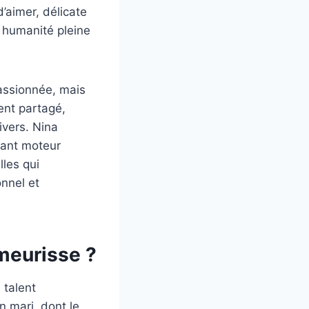
’aimer, délicate
e humanité pleine
assionnée, mais
ent partagé,
vers. Nina
sant moteur
lles qui
nnel et
 meurisse ?
 talent
n mari, dont le