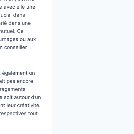
e avec elle une
rucial dans
marié dans une
mutuel. Ce
ournages ou aux
n conseiller
st également un
’ait pas encore
ouragements
 soit autour d’un
t leur créativité.
 respectives tout