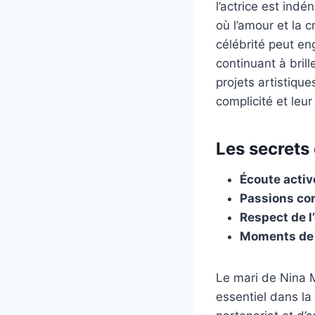
l’actrice est indé
où l’amour et la c
célébrité peut en
continuant à bril
projets artistique
complicité et leu
Les secrets 
Écoute activ
Passions co
Respect de 
Moments de 
Le mari de Nina M
essentiel dans la 