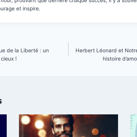
amour, prouvant que derrière chaque succès, il y a souv
urage et inspire.
ue de la Liberté : un
Herbert Léonard et Notr
cieux !
histoire d’amo
s