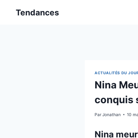
Aller
Tendances
au
contenu
ACTUALITÉS DU JOU
Nina Meur
conquis 
Par
Jonathan
10 m
Nina meuri