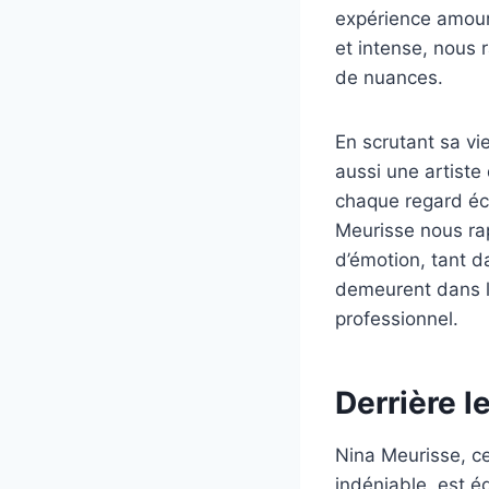
expérience amoure
et intense, nous 
de nuances.
En scrutant sa v
aussi une artiste
chaque regard éc
Meurisse nous rap
d’émotion, tant d
demeurent dans l’
professionnel.
Derrière l
Nina Meurisse, cet
indéniable, est é