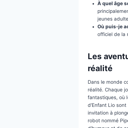
À quel âge s
principalemen
jeunes adulte
Où puis-je a
officiel de l
Les aventu
réalité
Dans le monde col
réalité. Chaque j
fantastiques, où l
d’Enfant Lio sont
invitation à plon
robot nommé Pipo