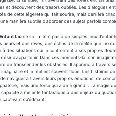
gesse. Ensemble, ils traversent des forêts enchantées,
 et découvrent des trésors oubliés. Les dialogues entr
tés de cette légèreté qui fait sourire, mais derrière cha
 une manière subtile d’aborder des sujets parfois compl
Enfant Lio
ne se limitent pas à de simples jeux d’enfants
 peurs et des rêves, des échos de la réalité que Lio doi
face à des situations qui le confrontent à ses propres dou
e désir d’appartenir. Dans ces moments-là, son imaginat
re de transcender les obstacles. Il apprend à travers s
 l’imaginaire et le réel est souvent floue. Les histoires d
 de naviguer à travers leurs propres émotions, de comp
ppatoire, mais une force qui aide à grandir. La magie d
 capacité à mêler le fantastique à des enjeux du quotid
 captivant qu’édifiant.