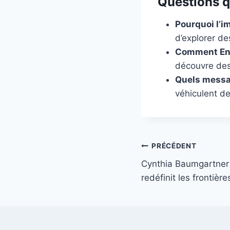
Questions qu
Pourquoi l’i
d’explorer de
Comment Enf
découvre des
Quels messag
véhiculent de
Navigation
PRÉCÉDENT
Cynthia Baumgartner :
de
redéfinit les frontière
l’article