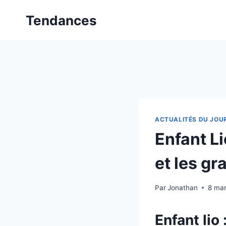
Aller
Tendances
au
contenu
ACTUALITÉS DU JOU
Enfant Li
et les gr
Par
Jonathan
8 ma
Enfant lio