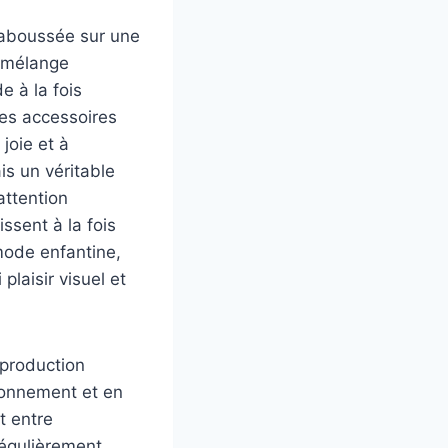
claboussée sur une
n mélange
e à la fois
des accessoires
 joie et à
is un véritable
attention
ssent à la fois
mode enfantine,
laisir visuel et
 production
ironnement et en
t entre
régulièrement,