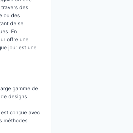
à travers des
re ou des
tant de se
ues. En
eur offre une
que jour est une
 large gamme de
 de designs
est conçue avec
es méthodes