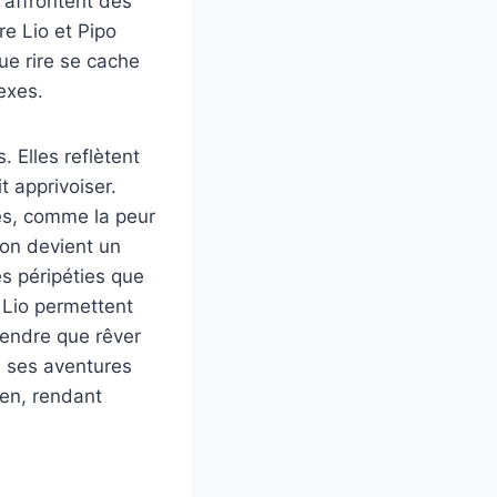
 affrontent des
e Lio et Pipo
que rire se cache
exes.
. Elles reflètent
t apprivoiser.
tes, comme la peur
ion devient un
es péripéties que
e Lio permettent
rendre que rêver
e ses aventures
ien, rendant