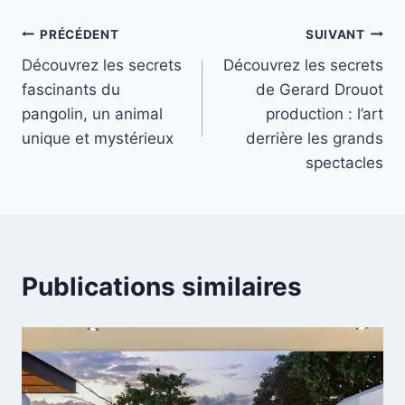
Navigation
PRÉCÉDENT
SUIVANT
Découvrez les secrets
Découvrez les secrets
de
fascinants du
de Gerard Drouot
l’article
pangolin, un animal
production : l’art
unique et mystérieux
derrière les grands
spectacles
Publications similaires