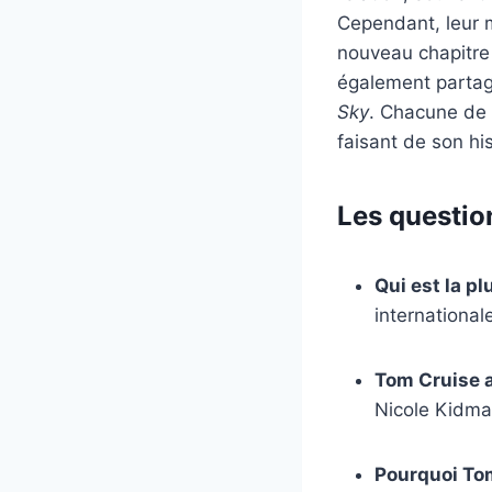
Cependant, leur m
nouveau chapitr
également partag
Sky
. Chacune de 
faisant de son hi
Les questio
Qui est la p
international
Tom Cruise a
Nicole Kidman
Pourquoi Tom