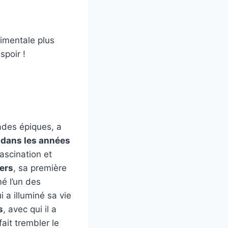
timentale plus
spoir !
ades épiques, a
 dans les années
fascination et
ers
, sa première
mé l’un des
ui a illuminé sa vie
s
, avec qui il a
ait trembler le