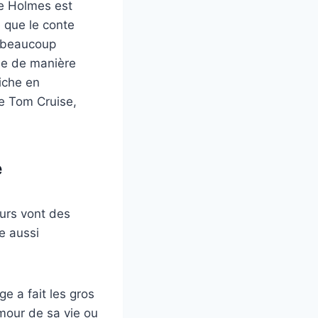
ie Holmes est
 que le conte
, beaucoup
se de manière
riche en
e Tom Cruise,
e
rs vont des
e aussi
e a fait les gros
’amour de sa vie ou