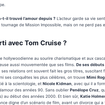
pe.
-t-il trouvé l’amour depuis ?
L’acteur garde sa vie sen
 tournage de Mission Impossible, mais on ne perd pas e
rti avec Tom Cruise ?
ne hollywoodienne au sourire charismatique et aux casc
euse aussi mouvementée que ses films.
De ses débuts
, ses relations ont souvent fait les gros titres, suscitant 
mi ses conquêtes les plus célèbres, on trouve
Mimi Rog
tié à la scientologie, et
Nicole Kidman
, avec qui il a for
 glamour des années 90. Sans oublier
Penélope Cruz
, q
is) au début des années 2000. Et bien sûr,
Katie Holme
ce digne d’un scénario de film, avant un divorce qui a f