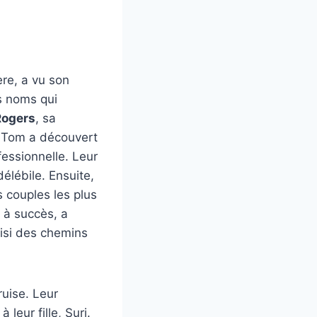
ère, a vu son
s noms qui
Rogers
, sa
ue Tom a découvert
fessionnelle. Leur
délébile. Ensuite,
s couples les plus
 à succès, a
oisi des chemins
ruise. Leur
leur fille, Suri.