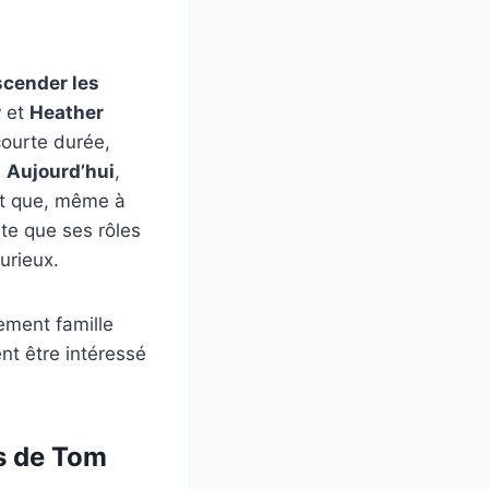
cender les
r
et
Heather
courte durée,
.
Aujourd’hui
,
nt que, même à
nte que ses rôles
urieux.
ement famille
nt être intéressé
s de Tom