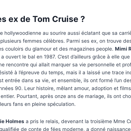
es ex de Tom Cruise ?
ne hollywoodienne au sourire aussi éclatant que sa carri
 plusieurs femmes célèbres. Parmi ses ex, on trouve de
es couloirs du glamour et des magazines people.
Mimi 
a ouvert le bal en 1987. C’est d’ailleurs grâce à elle q
ne rencontre qui allait marquer sa vie personnelle et pro
sisté à l’épreuve du temps, mais il a laissé une trace in
t entrée dans sa vie, et ensemble, ils ont formé l’un de
nées 90. Leur histoire, mêlant amour, adoption et films
entier. Pourtant, après onze ans de mariage, ils ont ch
 leurs fans en pleine spéculation.
ie Holmes
a pris le relais, devenant la troisième Mme C
 qualifiée de conte de fées moderne, a donné naissance à 