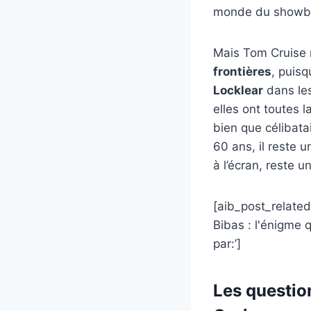
monde du showbi
Mais Tom Cruise n
frontières
, puis
Locklear
dans les
elles ont toutes 
bien que célibata
60 ans, il reste u
à l’écran, reste u
[aib_post_related
Bibas : l'énigme 
par:’]
Les questio