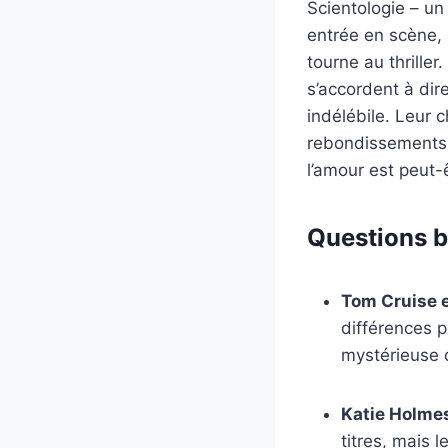
Scientologie – un
entrée en scène, 
tourne au thrille
s’accordent à di
indélébile. Leur c
rebondissements 
l’amour est peut-ê
Questions b
Tom Cruise e
différences p
mystérieuse 
Katie Holmes
titres, mais l