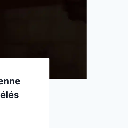
ienne
vélés