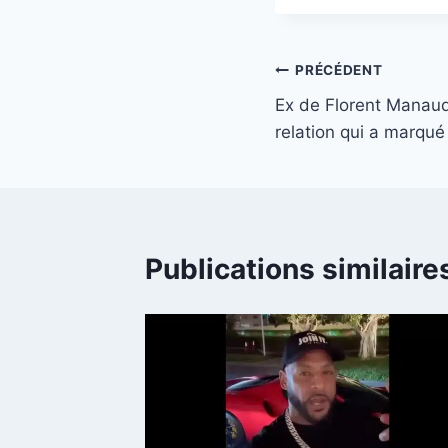
Navigation
PRÉCÉDENT
Ex de Florent Manaud
de
relation qui a marqué 
l’article
Publications similaire