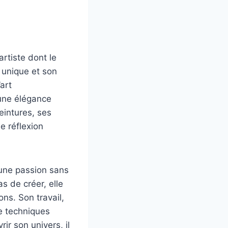
rtiste dont le
 unique et son
’art
’une élégance
peintures, ses
e réflexion
’une passion sans
s de créer, elle
ons. Son travail,
e techniques
ir son univers, il