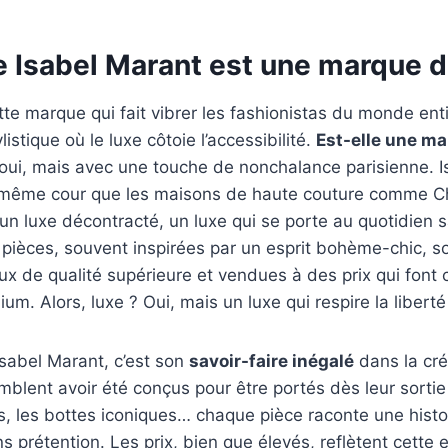
e Isabel Marant est une marque d
tte marque qui fait vibrer les fashionistas du monde enti
istique où le luxe côtoie l’accessibilité.
Est-elle une ma
oui, mais avec une touche de nonchalance parisienne. I
 même cour que les maisons de haute couture comme Ch
un luxe décontracté, un luxe qui se porte au quotidien sa
s pièces, souvent inspirées par un esprit bohème-chic, s
x de qualité supérieure et vendues à des prix qui font 
. Alors, luxe ? Oui, mais un luxe qui respire la liberté 
Isabel Marant, c’est son
savoir-faire inégalé
dans la cré
blent avoir été conçus pour être portés dès leur sortie d
s, les bottes iconiques… chaque pièce raconte une histo
s prétention. Les prix, bien que élevés, reflètent cette 