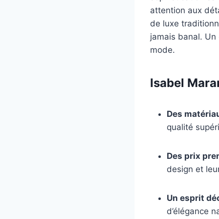
attention aux dé
de luxe traditionn
jamais banal. Un 
mode.
Isabel Maran
Des matéria
qualité supér
Des prix pre
design et leur
Un esprit dé
d’élégance na