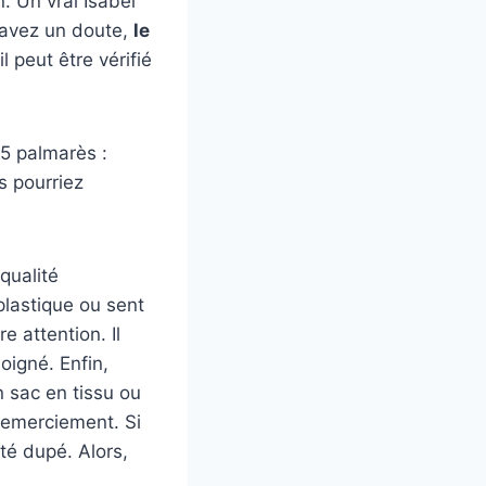
. Un vrai Isabel
s avez un doute,
le
 peut être vérifié
25 palmarès :
s pourriez
qualité
plastique ou sent
 attention. Il
oigné. Enfin,
n sac en tissu ou
remerciement. Si
été dupé. Alors,