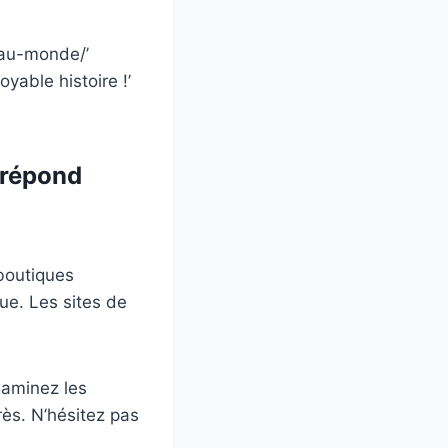
-au-monde/’
yable histoire !’
 répond
 boutiques
que. Les sites de
aminez les
rès. N’hésitez pas