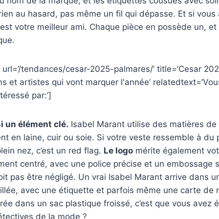
 nom de la marque, et les étiquettes cousues avec soin
rien au hasard, pas même un fil qui dépasse. Et si vou
est votre meilleur ami. Chaque pièce en possède un, et il
que.
 url=’/tendances/cesar-2025-palmares/’ title=’Cesar 20
ms et artistes qui vont marquer l'année’ relatedtext=’Vou
téressé par:’]
i un élément clé.
Isabel Marant utilise des matières de 
nt en laine, cuir ou soie. Si votre veste ressemble à du 
lein nez, c’est un red flag.
Le logo
mérite également votre
ement centré, avec une police précise et un embossage s
it pas être négligé. Un vrai Isabel Marant arrive dans u
llée, avec une étiquette et parfois même une carte de 
ivrée dans un sac plastique froissé, c’est que vous avez 
détectives de la mode ?