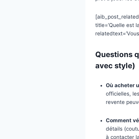
[aib_post_related
title=’Quelle est 
relatedtext=’Vous
Questions q
avec style)
Où acheter u
officielles, 
revente peuve
Comment véri
détails (cout
à contacter l