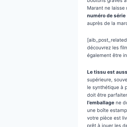
boutons gravés au
Marant ne laisse 
numéro de série
auprès de la mar
[aib_post_related
découvrez les fil
également être in
Le tissu est auss
supérieure, souve
le synthétique à p
doit être parfait
l’emballage
ne do
une boîte estampi
votre pièce est l
prêt à jouer les 