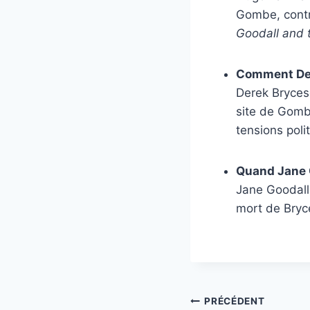
Gombe, contri
Goodall and 
Comment Dere
Derek Bryceso
site de Gomb
tensions poli
Quand Jane G
Jane Goodall 
mort de Bryc
Navigation
PRÉCÉDENT