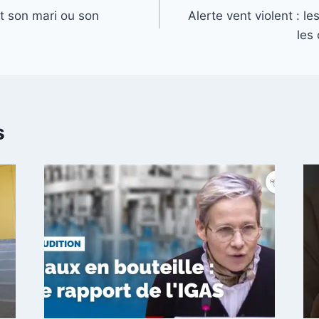
st son mari ou son
Alerte vent violent : l
les
s