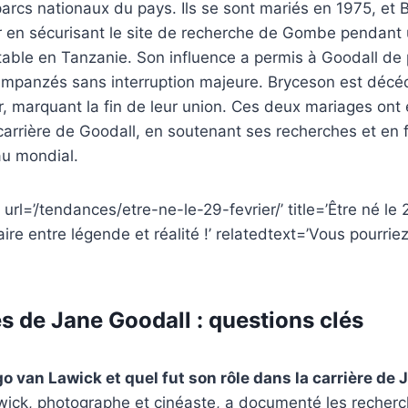
parcs nationaux du pays. Ils se sont mariés en 1975, et 
ur en sécurisant le site de recherche de Gombe pendant
table en Tanzanie. Son influence a permis à Goodall de
himpanzés sans interruption majeure. Bryceson est déc
r, marquant la fin de leur union. Ces deux mariages ont
a carrière de Goodall, en soutenant ses recherches et en fa
au mondial.
url=’/tendances/etre-ne-le-29-fevrier/’ title=’Être né le 2
aire entre légende et réalité !’ relatedtext=’Vous pourri
s de Jane Goodall : questions clés
go van Lawick et quel fut son rôle dans la carrière de 
ick, photographe et cinéaste, a documenté les recherc