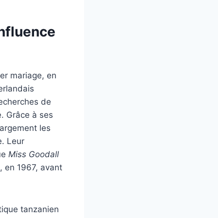
influence
er mariage, en
erlandais
recherches de
. Grâce à ses
largement les
e. Leur
ue
Miss Goodall
s, en 1967, avant
tique tanzanien