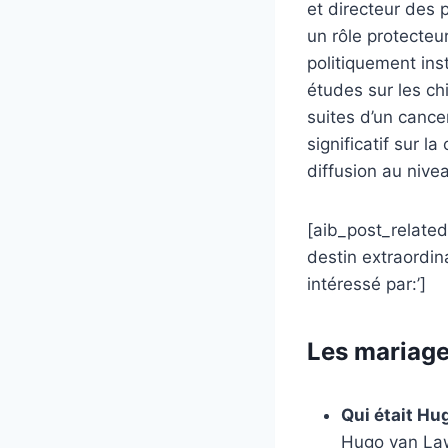
et directeur des 
un rôle protecte
politiquement ins
études sur les c
suites d’un cance
significatif sur l
diffusion au nive
[aib_post_related 
destin extraordin
intéressé par:’]
Les mariage
Qui était Hu
Hugo van Law