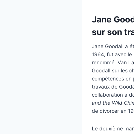
Jane Gooda
sur son tr
Jane Goodall a é
1964, fut avec l
renommé. Van Law
Goodall sur les 
compétences en ph
travaux de Goodal
collaboration a 
and the Wild Ch
de divorcer en 19
Le deuxième mari