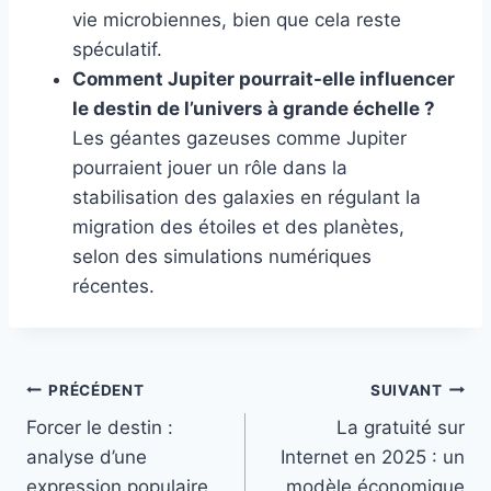
vie microbiennes, bien que cela reste
spéculatif.
Comment Jupiter pourrait-elle influencer
le destin de l’univers à grande échelle ?
Les géantes gazeuses comme Jupiter
pourraient jouer un rôle dans la
stabilisation des galaxies en régulant la
migration des étoiles et des planètes,
selon des simulations numériques
récentes.
Navigation
PRÉCÉDENT
SUIVANT
Forcer le destin :
La gratuité sur
de
analyse d’une
Internet en 2025 : un
l’article
expression populaire
modèle économique