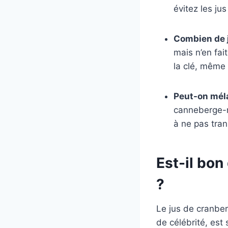
évitez les ju
Combien de j
mais n’en fai
la clé, même 
Peut-on méla
canneberge-my
à ne pas tra
Est-il bon
?
Le jus de cranberr
de célébrité, est