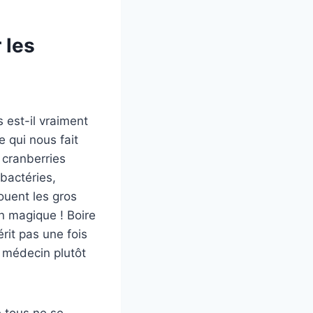
 les
is est-il vraiment
e qui nous fait
 cranberries
bactéries,
jouent les gros
on magique ! Boire
érit pas une fois
n médecin plutôt
e tous ne se