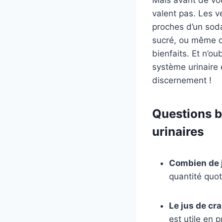
valent pas. Les v
proches d’un sod
sucré, ou même d
bienfaits. Et n’o
système urinaire 
discernement !
Questions br
urinaires
Combien de j
quantité quot
Le jus de cr
est utile en 