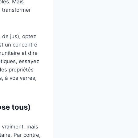
bles. Mais
e transformer
 de jus), optez
est un concentré
unitaire et dire
otiques, essayez
des propriétés
s, à vos verres,
ose tous)
 vraiment, mais
aire. Par contre,