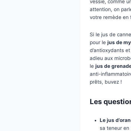
vessie, comme un 
attention, on parl
votre remède en f
Si le jus de cann
pour le
jus de myr
d’antioxydants et
adieu aux microbe
le
jus de grenad
anti-inflammatoire
prêts, buvez !
Les questio
Le jus d’oran
sa teneur en 