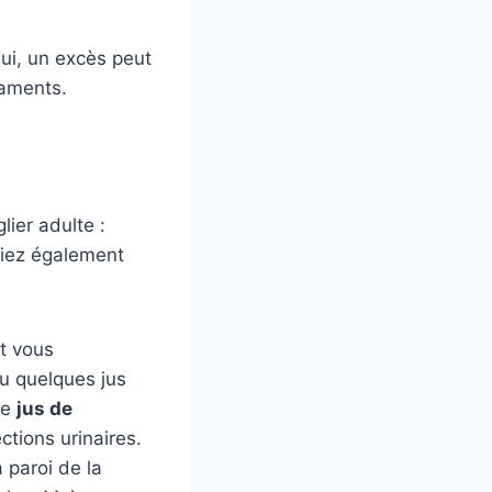
ui, un excès peut
caments.
lier adulte :
rriez également
et vous
vu quelques jus
le
jus de
ctions urinaires.
 paroi de la