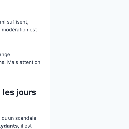
ml suffisent,
a modération est
lange
ns. Mais attention
 les jours
le qu’un scandale
xydants
, il est