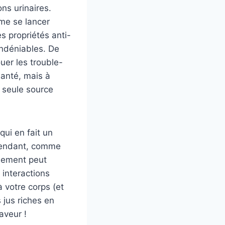
ns urinaires.
mme se lancer
es propriétés anti-
indéniables. De
ouer les trouble-
santé, mais à
e seule source
qui en fait un
ependant, comme
nement peut
interactions
 votre corps (et
 jus riches en
aveur !