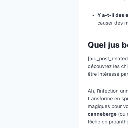
Y a-t-il des 
causer des m
Quel jus b
[aib_post_related 
découvrez les chi
être intéressé par
Ah, l’infection ur
transforme en spr
magiques pour vou
canneberge
(ou c
Riche en proantho