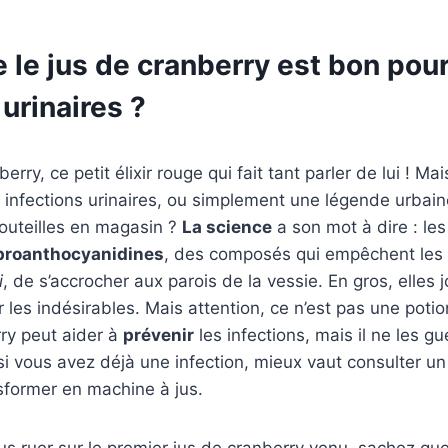
 le jus de cranberry est bon pour
 urinaires ?
erry, ce petit élixir rouge qui fait tant parler de lui ! Ma
es infections urinaires, ou simplement une légende urbain
bouteilles en magasin ?
La science
a son mot à dire : les
proanthocyanidines
, des composés qui empêchent les 
i
, de s’accrocher aux parois de la vessie. En gros, elles 
 les indésirables. Mais attention, ce n’est pas une poti
ry peut aider à
prévenir
les infections, mais il ne les gu
, si vous avez déjà une infection, mieux vaut consulter u
sformer en machine à jus.
s ruer sur le premier jus de cranberry venu, sachez qu