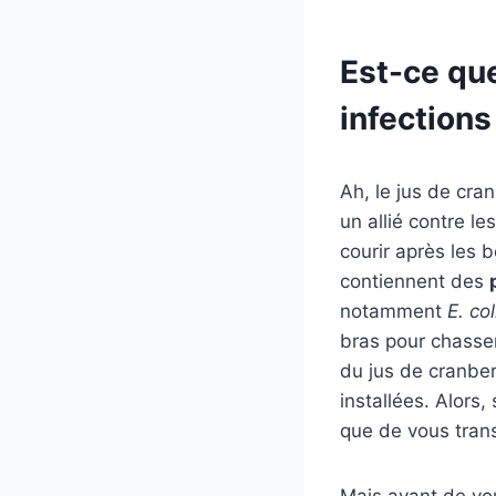
Est-ce que
infections
Ah, le jus de cranb
un allié contre l
courir après les 
contiennent des
notamment
E. col
bras pour chasser
du jus de cranber
installées. Alors
que de vous tran
Mais avant de vou