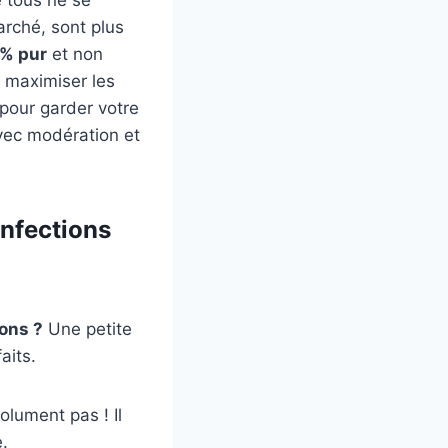
arché, sont plus
% pur
et non
 maximiser les
 pour garder votre
avec modération et
infections
ions ?
Une petite
aits.
lument pas ! Il
e.