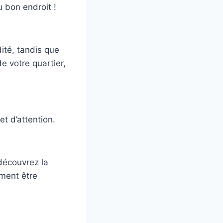
 bon endroit !
dité, tandis que
e votre quartier,
t d’attention.
 découvrez la
ement être