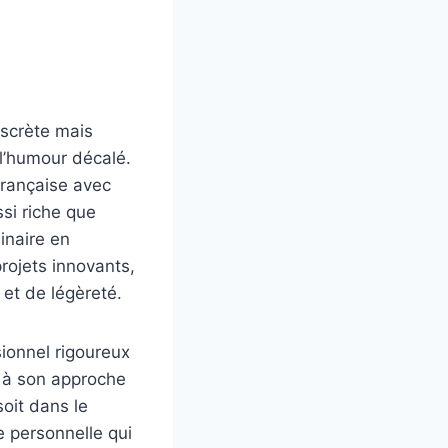
iscrète mais
 l’humour décalé.
française avec
ssi riche que
dinaire en
projets innovants,
et de légèreté.
ionnel rigoureux
e à son approche
soit dans le
e personnelle qui