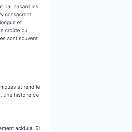
nt par hasard les
s’y consacrent
 longue et
te croûte qui
lles sont souvent
niques et rend le
… une histoire de
ement acidulé. Si