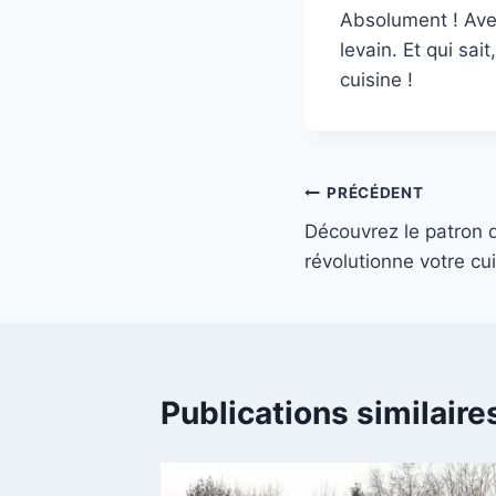
Absolument ! Avec
levain. Et qui sai
cuisine !
Navigation
PRÉCÉDENT
Découvrez le patron d
de
révolutionne votre cu
l’article
Publications similaire