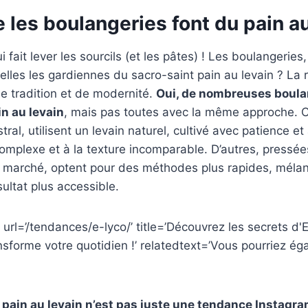
 les boulangeries font du pain au
i fait lever les sourcils (et les pâtes) ! Les boulangerie
t-elles les gardiennes du sacro-saint pain au levain ? La
e tradition et de modernité.
Oui, de nombreuses boula
n au levain
, mais pas toutes avec la même approche. Ce
stral, utilisent un levain naturel, cultivé avec patience et
omplexe et à la texture incomparable. D’autres, pressée
marché, optent pour des méthodes plus rapides, mélan
sultat plus accessible.
url=’/tendances/e-lyco/’ title=’Découvrez les secrets d'E
ansforme votre quotidien !’ relatedtext=’Vous pourriez ég
e pain au levain n’est pas juste une tendance Instag