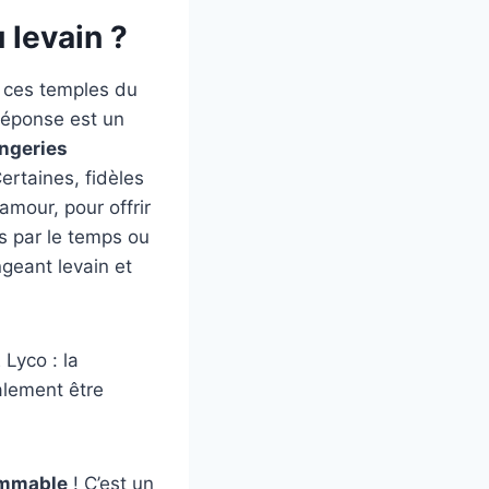
 levain ?
s, ces temples du
 réponse est un
ngeries
rtaines, fidèles
 amour, pour offrir
s par le temps ou
geant levain et
 Lyco : la
alement être
rammable
! C’est un