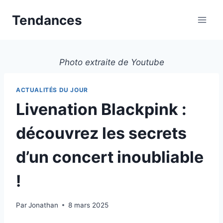
Aller
Tendances
au
contenu
Photo extraite de Youtube
ACTUALITÉS DU JOUR
Livenation Blackpink :
découvrez les secrets
d’un concert inoubliable
!
Par
Jonathan
8 mars 2025