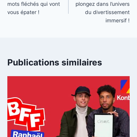
de
mots fléchés qui vont
plongez dans l’univers
l’article
vous épater !
du divertissement
immersif !
Publications similaires