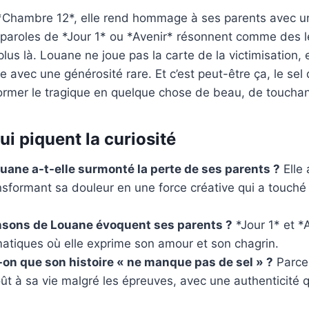
Chambre 12*, elle rend hommage à ses parents avec un
paroles de *Jour 1* ou *Avenir* résonnent comme des l
plus là. Louane ne joue pas la carte de la victimisation,
ge avec une générosité rare. Et c’est peut-être ça, le sel 
ormer le tragique en quelque chose de beau, de touchant
i piquent la curiosité
ne a-t-elle surmonté la perte de ses parents ?
Elle 
sformant sa douleur en une force créative qui a touché 
nsons de Louane évoquent ses parents ?
*Jour 1* et *
matiques où elle exprime son amour et son chagrin.
-on que son histoire « ne manque pas de sel » ?
Parce 
t à sa vie malgré les épreuves, avec une authenticité 