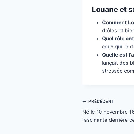
Louane et s
Comment Lou
drôles et bie
Quel rôle ont
ceux qui l’on
Quelle est l’
lançait des b
stressée com
Navigation
PRÉCÉDENT
Né le 10 novembre 169
de
fascinante derrière c
l’article