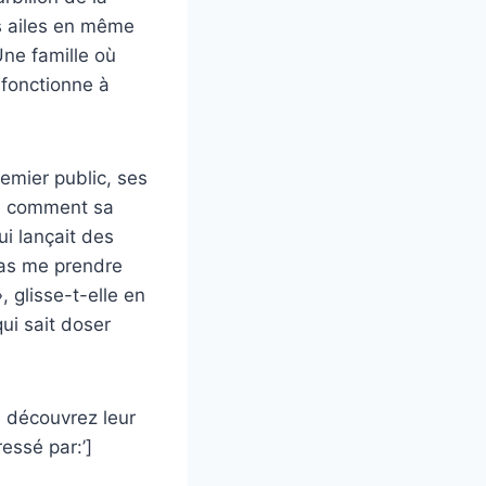
es ailes en même
Une famille où
 fonctionne à
emier public, ses
ce comment sa
ui lançait des
pas me prendre
 glisse-t-elle en
qui sait doser
: découvrez leur
essé par:’]