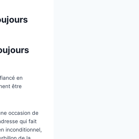
oujours
oujours
fiancé en
ement être
 une occasion de
dresse qui fait
n inconditionnel,
rbillon de la