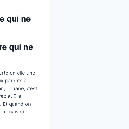
e qui ne
re qui ne
orte en elle une
ux parents à
on, Louane, c’est
able. Elle
e. Et quand on
eux mais qui