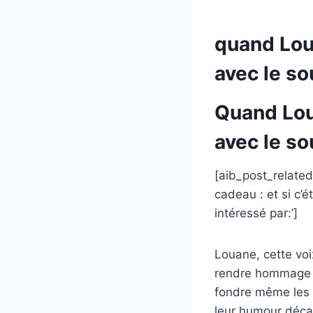
quand Loua
avec le so
Quand Loua
avec le so
[aib_post_related
cadeau : et si c’é
intéressé par:’]
Louane, cette voi
rendre hommage à 
fondre même les c
leur humour décalé