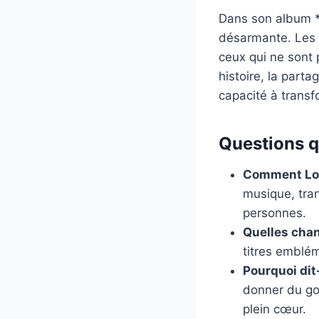
Dans son album *
désarmante. Les 
ceux qui ne sont 
histoire, la parta
capacité à transf
Questions qu
Comment Loua
musique, tran
personnes.
Quelles cha
titres emblé
Pourquoi dit
donner du goû
plein cœur.