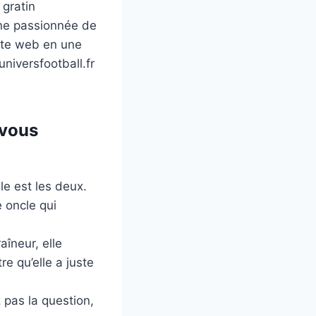
 gratin
une passionnée de
site web en une
niversfootball.fr
 vous
lle est les deux.
 oncle qui
îneur, elle
re qu’elle a juste
 pas la question,