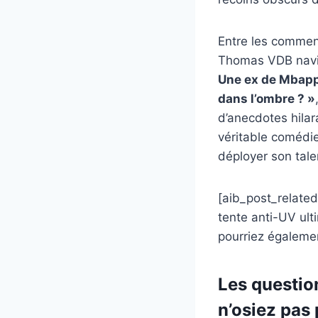
Entre les commen
Thomas VDB navi
Une ex de Mbapp
dans l’ombre ? »
d’anecdotes hilar
véritable comédie
déployer son talen
[aib_post_related
tente anti-UV ult
pourriez égalemen
Les questio
n’osiez pas