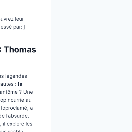
ouvrez leur
essé par:’]
 : Thomas
les légendes
nautes :
la
e fantôme ? Une
rop nourrie au
utoproclamé, a
e l’absurde.
il explore les
aisissable.