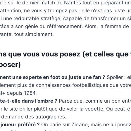
icle sur le dernier match de Nantes tout en préparant un
attention, ne vous y trompez pas : elle n’est pas juste 
ssi une redoutable stratège, capable de transformer un 
râce à son génie du référencement. Alors, la femme de u
vante, tout simplement.
ns que vous vous posez (et celles que
 poser)
iment une experte en foot ou juste une fan ?
Spoiler : e
lement plus de connaissances footballistiques que votre
l+ depuis 1984.
te-t-elle dans l’ombre ?
Parce que, comme un bon entra
r le site briller plutôt que de voler la vedette. Ou peut-êt
ui demande des autographes.
 joueur préféré ?
On parie sur Zidane, mais ne lui posez