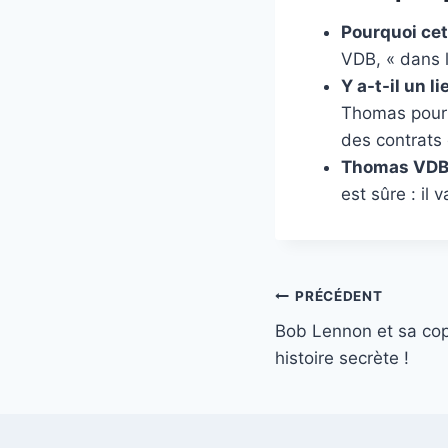
Pourquoi cet
VDB, « dans l
Y a-t-il un l
Thomas pour 
des contrats
Thomas VDB v
est sûre : il 
Navigation
PRÉCÉDENT
Bob Lennon et sa cop
de
histoire secrète !
l’article