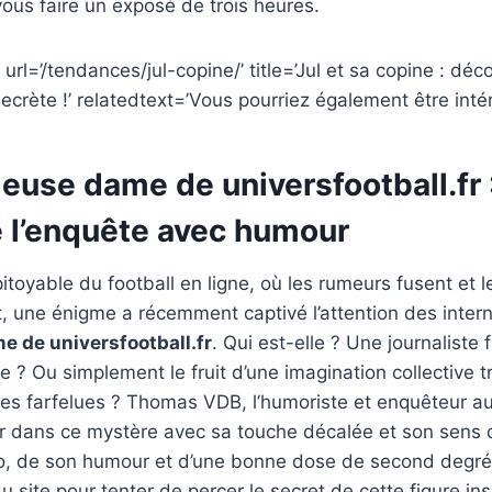
 vous faire un exposé de trois heures.
url=’/tendances/jul-copine/’ title=’Jul et sa copine : déc
secrète !’ relatedtext=’Vous pourriez également être intér
ieuse dame de universfootball.fr
l’enquête avec humour
pitoyable du football en ligne, où les rumeurs fusent et 
t, une énigme a récemment captivé l’attention des inter
 de universfootball.fr
. Qui est-elle ? Une journalist
? Ou simplement le fruit d’une imagination collective t
ies farfelues ? Thomas VDB, l’humoriste et enquêteur a
r dans ce mystère avec sa touche décalée et son sens d
o, de son humour et d’une bonne dose de second degré, 
 site pour tenter de percer le secret de cette figure ins