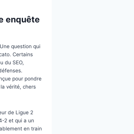
ne enquête
 Une question qui
rcato. Certains
ou du SEO,
défenses.
conçue pour pondre
la vérité, chers
eur de Ligue 2
-2 et qui a un
bablement en train