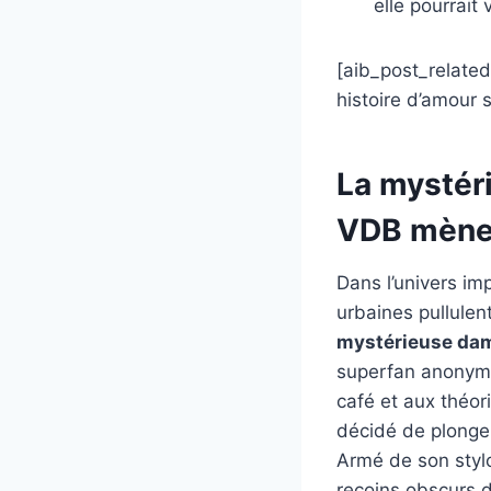
elle pourrait
[aib_post_related 
histoire d’amour 
La mystér
VDB mène 
Dans l’univers im
urbaines pullulen
mystérieuse dame
superfan anonyme 
café et aux théor
décidé de plonge
Armé de son styl
recoins obscurs du