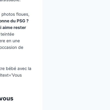
 photos floues,
ionne du PSG ?
 aime rester
 teintée
ère en une
’occasion de
tre bébé avec la
edtext=’Vous
 vous