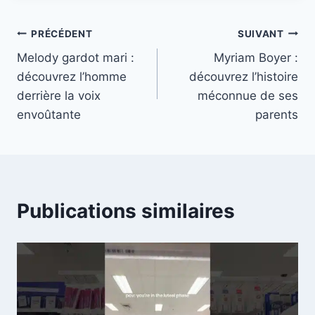
Navigation
PRÉCÉDENT
SUIVANT
Melody gardot mari :
Myriam Boyer :
de
découvrez l’homme
découvrez l’histoire
l’article
derrière la voix
méconnue de ses
envoûtante
parents
Publications similaires