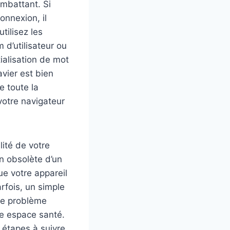
ombattant. Si
onnexion, il
tilisez les
 d’utilisateur ou
tialisation de mot
vier est bien
e toute la
votre navigateur
ité de votre
on obsolète d’un
e votre appareil
arfois, un simple
le problème
re espace santé.
 étapes à suivre