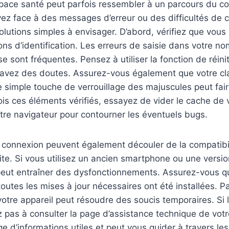
space santé peut parfois ressembler à un parcours du c
ez face à des messages d’erreur ou des difficultés de c
olutions simples à envisager. D’abord, vérifiez que vous u
ns d’identification. Les erreurs de saisie dans votre nom
e sont fréquentes. Pensez à utiliser la fonction de réini
 avez des doutes. Assurez-vous également que votre cla
e simple touche de verrouillage des majuscules peut fair
ois ces éléments vérifiés, essayez de vider le cache de 
autre navigateur pour contourner les éventuels bugs.
 connexion peuvent également découler de la compatibil
site. Si vous utilisez un ancien smartphone ou une versi
peut entraîner des dysfonctionnements. Assurez-vous qu
toutes les mises à jour nécessaires ont été installées. P
tre appareil peut résoudre des soucis temporaires. Si 
ez pas à consulter la page d’assistance technique de vot
e d’informations utiles et peut vous guider à travers les