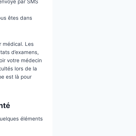
 envoyé par SMS
vous êtes dans
r médical. Les
ltats d’examens,
oir votre médecin
ultés lors de la
pe est là pour
nté
quelques éléments