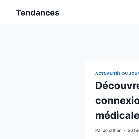
Aller
Tendances
au
contenu
ACTUALITÉS DU JOU
Découvr
connexio
médicale
Par
Jonathan
26 fé