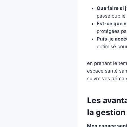
Que faire si 
passe oublié 
Est-ce que 
protégées pa
Puis-je acc
optimisé pour
en prenant le te
espace santé sans
suivre vos démarc
Les avant
la gestion
Mon espace san