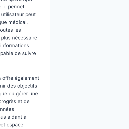
, il permet
utilisateur peut
que médical.
toutes les
 plus nécessaire
 informations
apable de suivre
n
offre également
nir des objectifs
ique ou gérer une
progrès et de
onnées
ous aidant à
cet espace