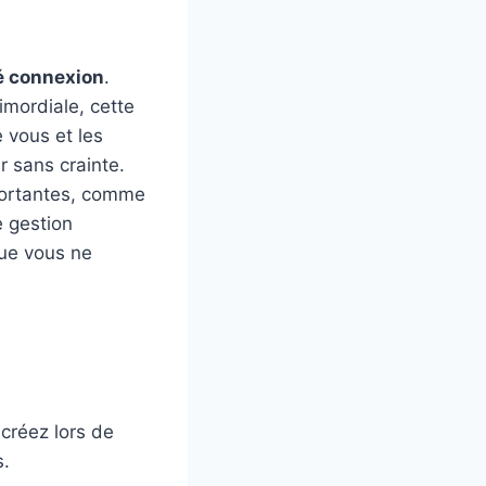
é connexion
.
imordiale, cette
 vous et les
 sans crainte.
mportantes, comme
e gestion
que vous ne
 créez lors de
s.