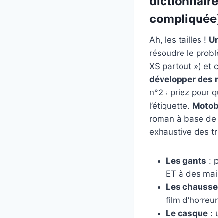
dictionnaire
compliquée
Ah, les tailles !
Un
résoudre le probl
XS partout ») et 
développer des 
n°2 : priez pour 
l’étiquette.
Motob
roman à base de «
exhaustive des tr
Les gants
: 
ET à des mai
Les chausse
film d’horreur
Le casque
: 