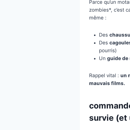
Parce qu’un motar
zombies*, c’est 
même :
Des
chaussu
Des
cagoule
pourris)
Un
guide de 
Rappel vital :
un 
mauvais films.
commander
survie (et 