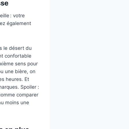
sse
ille : votre
riez également
 le désert du
t confortable
sixième sens pour
u une bière, on
es heures. Et
arques. Spoiler :
st comme comparer
 au moins une