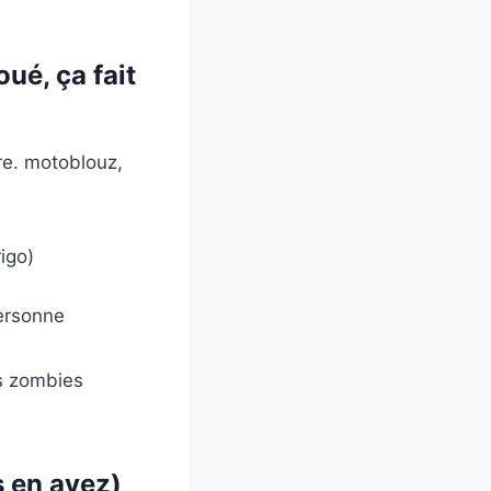
ué, ça fait
re. motoblouz,
igo)
personne
s zombies
s en avez)