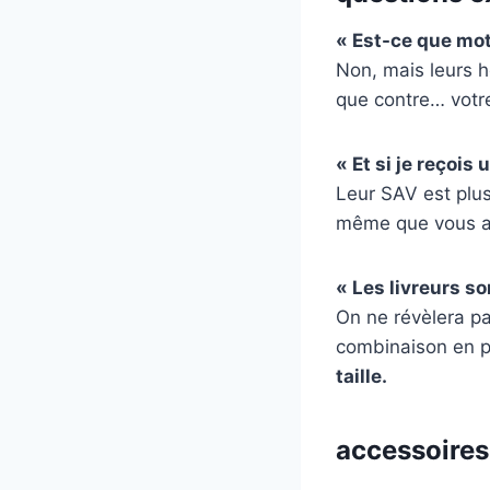
« Est-ce que mo
Non, mais leurs h
que contre… votr
« Et si je reçois 
Leur SAV est plus
même que vous aye
« Les livreurs s
On ne révèlera pa
combinaison en p
taille.
accessoires 