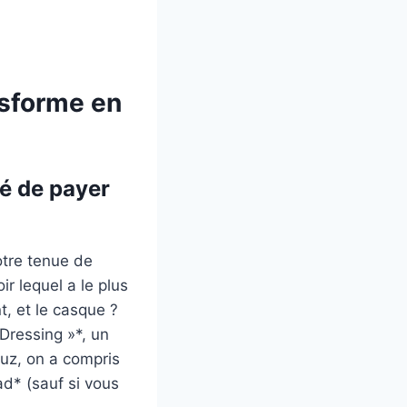
nsforme en
ié de payer
otre tenue de
ir lequel a le plus
, et le casque ?
Dressing »*, un
ouz, on a compris
d* (sauf si vous