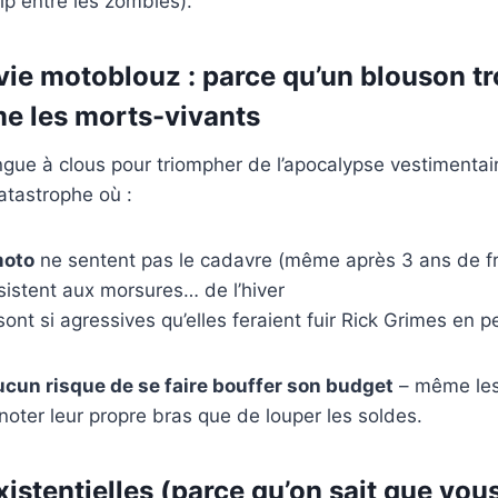
lip entre les zombies).
rvie motoblouz : parce qu’un blouson tro
e les morts-vivants
ngue à clous pour triompher de l’apocalypse vestimentai
catastrophe où :
moto
ne sentent pas le cadavre (même après 3 ans de fr
sistent aux morsures… de l’hiver
ont si agressives qu’elles feraient fuir Rick Grimes en 
cun risque de se faire bouffer son budget
– même le
gnoter leur propre bras que de louper les soldes.
istentielles (parce qu’on sait que vou