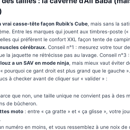
 des tailles : la caverne d’Ali Baba (ma
)
 vrai casse-tête façon Rubik’s Cube
, mais sans la sat
ème. Entre les marques qui jouent aux timbres-poste («
celles qui préfèrent le confort XXL façon tente de campi
muscles cérébraux.
Conseil n°1 : mesurez votre tour de 
que la jaquette ne rétrécisse pas au lavage. Conseil n°3 
louz a un SAV en mode ninja
, mais mieux vaut éviter d
 pourquoi ce gant droit est plus grand que le gauche ».
ucs à checker avant de cliquer sur « valider » :
parce que non, une taille unique ne convient pas à des m
ns de bûcheron.
ttes moto
: entre « ça gratte » et « ça glisse », votre jo
.
un numéro en moins, et vous ressemblez à une noix de