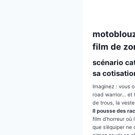
motoblouz
film de z
scénario ca
sa cotisati
Imaginez : vous o
road warrior… et l
de trous, la vest
Il pousse des ra
film d’horreur où
que s’équiper ne