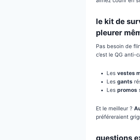
aimez courir en s
le kit de su
pleurer mêm
Pas besoin de fli
c’est le QG anti-
Les
vestes 
Les
gants
ré
Les
promos
s
Et le meilleur ?
Au
préféreraient gri
questions ex