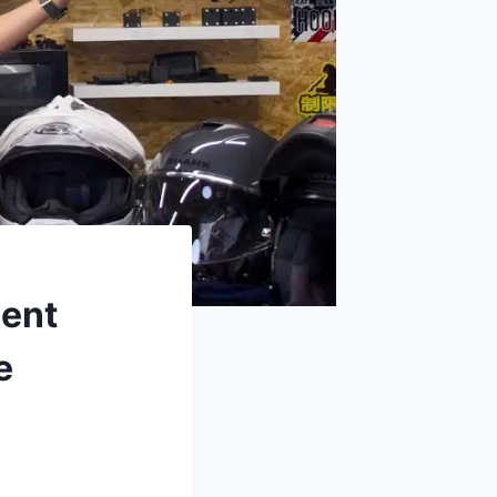
ment
e