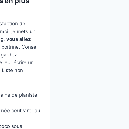
is en plus
isfaction de
 moi, je mets un
ng,
vous allez
poitrine. Conseil
: gardez
e leur écrire un
 Liste non
ains de pianiste
urnée peut virer au
 coco sous