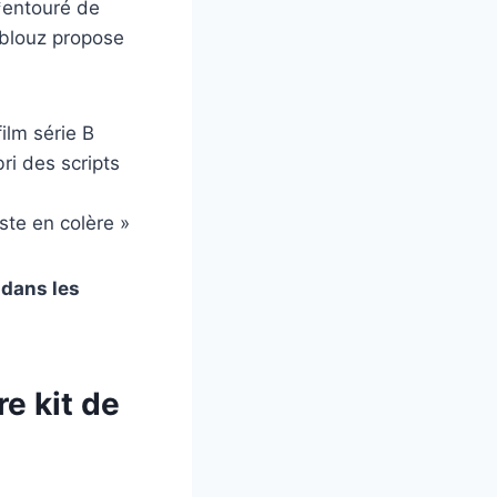
 *entouré de
oblouz propose
ilm série B
ri des scripts
iste en colère »
 dans les
e kit de