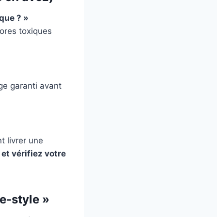
que ? »
pores toxiques
ge garanti avant
t livrer une
et vérifiez votre
e-style »