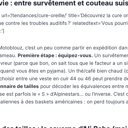
rvie : entre survêtement et couteau sui
url=’/tendances/cure-oreille/’ title=’Découvrez la cure ore
ue contre les troubles auditifs ?’ relatedtext=’Vous pour
:’]
toblouz, c’est un peu comme partir en expédition dans
hameau.
Première étape : équipez-vous.
Un survêtemen
livreur (parce que bon, on sait tous que le facteur a un 
 quand vous êtes en pyjama). Un thé/café bien chaud (o
 choisir entre une veste en cuir 44 ou 46 peut prendre d
nnaire de tailles
pour décoder les équivalences entre m
se est parfois le « S » d’Alpinestars… ou l’inverse. C’e
taliennes à des baskets américaines : on perd toujours