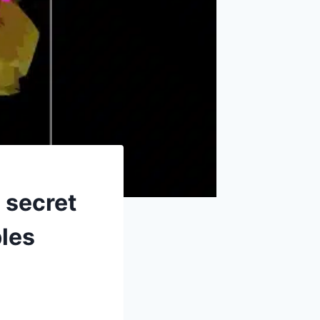
 secret
bles