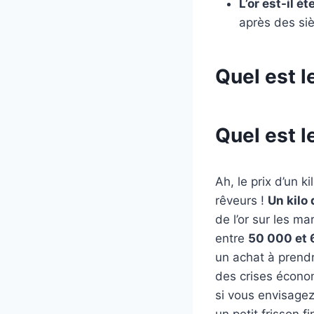
L’or est-il ét
après des si
Quel est le
Quel est le
Ah, le prix d’un ki
rêveurs !
Un kilo 
de l’or sur les m
entre
50 000 et 
un achat à prendre
des crises écono
si vous envisagez
un petit frisson fi