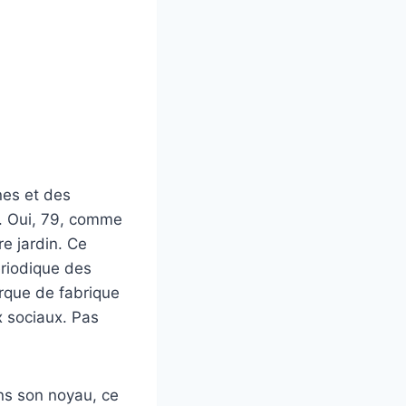
rnes et des
. Oui, 79, comme
e jardin. Ce
ériodique des
arque de fabrique
x sociaux. Pas
ns son noyau, ce