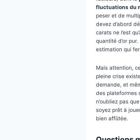
fluctuations du
peser et de multip
devez d’abord dét
carats ne l’est qu
quantité d’or pur.
estimation qui fe
Mais attention, ce
pleine crise exist
demande, et même
des plateformes s
n’oubliez pas qu
soyez prêt à joue
bien affûtée.
Questions q