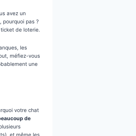
us avez un
, pourquoi pas ?
icket de loterie.
banques, les
out, méfiez-vous
probablement une
rquoi votre chat
beaucoup de
plusieurs
ts), et même les