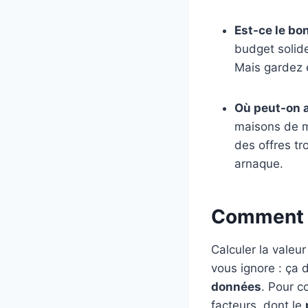
Est-ce le bo
budget solide
Mais gardez e
Où peut-on a
maisons de m
des offres tr
arnaque.
Comment ca
Calculer la valeu
vous ignore : ça 
données
. Pour c
facteurs, dont le