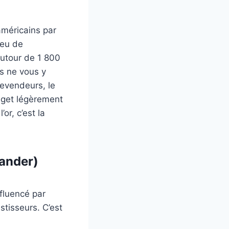
américains par
peu de
autour de 1 800
is ne vous y
revendeurs, le
udget légèrement
or, c’est la
ander)
nfluencé par
stisseurs. C’est