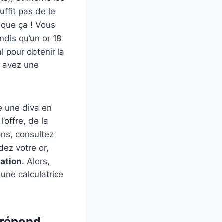
uffit pas de le
t que ça ! Vous
ndis qu’un or 18
l pour obtenir la
us avez une
 une diva en
’offre, de la
ons, consultez
dez votre or,
ation
. Alors,
 une calculatrice
 répond