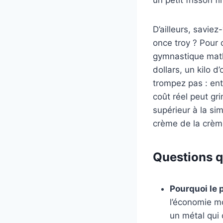
D’ailleurs, savie
once troy ? Pour c
gymnastique math
dollars, un kilo 
trompez pas : ent
coût réel peut gr
supérieur à la sim
crème de la crèm
Questions q
Pourquoi le p
l’économie mo
un métal qui 