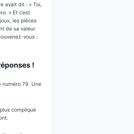
 avait dit : « Toi,
o. » Et c’est
joux, les pièces
nt de sa valeur
 souvenez-vous :
réponses !
 le numéro 79. Une
 plus compliqué
ont.