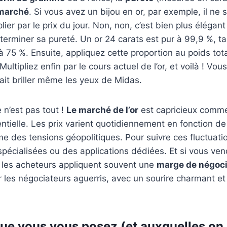
 marché
. Si vous avez un bijou en or, par exemple, il ne s
lier par le prix du jour. Non, non, c’est bien plus élégan
erminer sa pureté. Un or 24 carats est pur à 99,9 %, ta
’à 75 %. Ensuite, appliquez cette proportion au poids tota
 Multipliez enfin par le cours actuel de l’or, et voilà ! Vo
rait briller même les yeux de Midas.
 n’est pas tout !
Le marché de l’or
est capricieux comme
entielle. Les prix varient quotidiennement en fonction de l
 des tensions géopolitiques. Pour suivre ces fluctuati
pécialisées ou des applications dédiées. Et si vous ven
e les acheteurs appliquent souvent une
marge de négoci
r les négociateurs aguerris, avec un sourire charmant et
ue vous vous posez (et auxquelles on