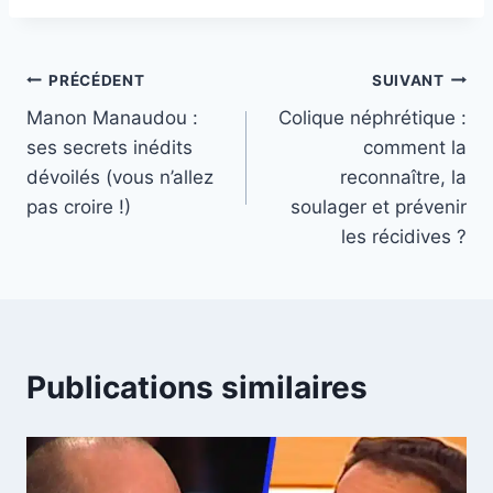
Navigation
PRÉCÉDENT
SUIVANT
Manon Manaudou :
Colique néphrétique :
de
ses secrets inédits
comment la
l’article
dévoilés (vous n’allez
reconnaître, la
pas croire !)
soulager et prévenir
les récidives ?
Publications similaires