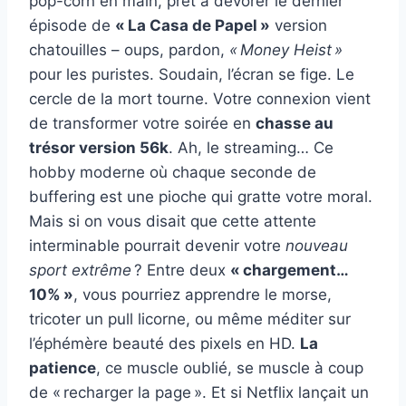
pop-corn en main, prêt à dévorer le dernier
épisode de
« La Casa de Papel »
version
chatouilles – oups, pardon,
« Money Heist »
pour les puristes. Soudain, l’écran se fige. Le
cercle de la mort tourne. Votre connexion vient
de transformer votre soirée en
chasse au
trésor version 56k
. Ah, le streaming… Ce
hobby moderne où chaque seconde de
buffering est une pioche qui gratte votre moral.
Mais si on vous disait que cette attente
interminable pourrait devenir votre
nouveau
sport extrême
? Entre deux
« chargement…
10% »
, vous pourriez apprendre le morse,
tricoter un pull licorne, ou même méditer sur
l’éphémère beauté des pixels en HD.
La
patience
, ce muscle oublié, se muscle à coup
de « recharger la page ». Et si Netflix lançait un