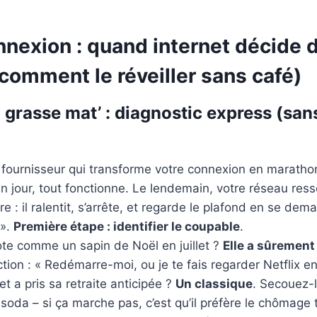
nexion : quand internet décide de
 comment le réveiller sans café)
 la grasse mat’ : diagnostic express (san
 fournisseur qui transforme votre connexion en marath
Un jour, tout fonctionne. Le lendemain, votre réseau res
 : il ralentit, s’arrête, et regarde le plafond en se dem
 ».
Première étape : identifier le coupable
.
ote comme un sapin de Noël en juillet ?
Elle a sûrement 
ction : « Redémarre-moi, ou je te fais regarder Netflix e
t a pris sa retraite anticipée ?
Un classique
. Secouez-
e soda – si ça marche pas, c’est qu’il préfère le chômage