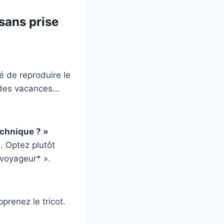
sans prise
é de reproduire le
i des vacances…
echnique ? »
. Optez plutôt
 voyageur* ».
pprenez le tricot.