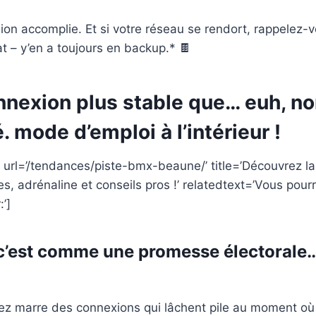
on accomplie. Et si votre réseau se rendort, rappelez-vo
 – y’en a toujours en backup.* 🍫
nexion plus stable que… euh, no
é. mode d’emploi à l’intérieur !
 url=’/tendances/piste-bmx-beaune/’ title=’Découvrez l
s, adrénaline et conseils pros !’ relatedtext=’Vous pou
:’]
é, c’est comme une promesse électorale
vez marre des connexions qui lâchent pile au moment o