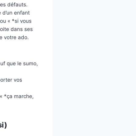
des défauts.
 d’un enfant
 ou « *si vous
roite dans ses
e votre ado.
auf que le sumo,
orter vos
 « *ça marche,
si)