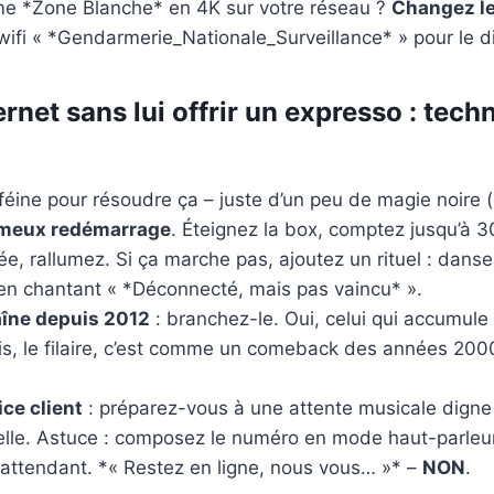
ame *Zone Blanche* en 4K sur votre réseau ?
Changez le
ifi « *Gendarmerie_Nationale_Surveillance* » pour le d
ternet sans lui offrir un expresso : tec
éine pour résoudre ça – juste d’un peu de magie noire (
fameux redémarrage
. Éteignez la box, comptez jusqu’à 
rée, rallumez. Si ça marche pas, ajoutez un rituel : dans
 en chantant « *Déconnecté, mais pas vaincu* ».
raîne depuis 2012
: branchez-le. Oui, celui qui accumule 
ois, le filaire, c’est comme un comeback des années 2000
ice client
: préparez-vous à une attente musicale digne
ielle. Astuce : composez le numéro en mode haut-parleu
 attendant. *« Restez en ligne, nous vous… »* –
NON
.