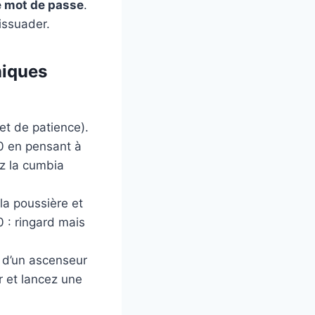
 mot de passe
.
issuader.
hniques
et de patience).
30 en pensant à
ez la cumbia
la poussière et
 : ringard mais
 d’un ascenseur
r et lancez une