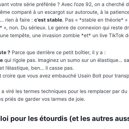
ant votre série préférée ? Avec l’oze 92, on a cherché 
ême comparé à un escargot sur autoroute, à la patience
… rien à faire :
c’est stable
. Pas « *stable en théorie* »
s* », non. Du sérieux. Le genre de connexion qui reste d
une tempête, une invasion zombie *et* un live TikTok d
ste ?
Parce que derrière ce petit boîtier, il y a :
ie
qui rigole pas. Imaginez un sumo sur un élastique… s
 et l’élastique, ben… il casse pas.
it croire que vous avez embauché Usain Bolt pour transp
 a viré les termes techniques pour les remplacer par du
es priés de garder vos larmes de joie.
i pour les étourdis (et les autres aus