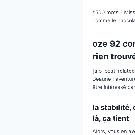
*500 mots ? Missi
comme le chocolat
oze 92 con
rien trouv
[aib_post_related
Beaune : aventure
être intéressé par
la stabilit
là, ça tient
Alors, vous en a