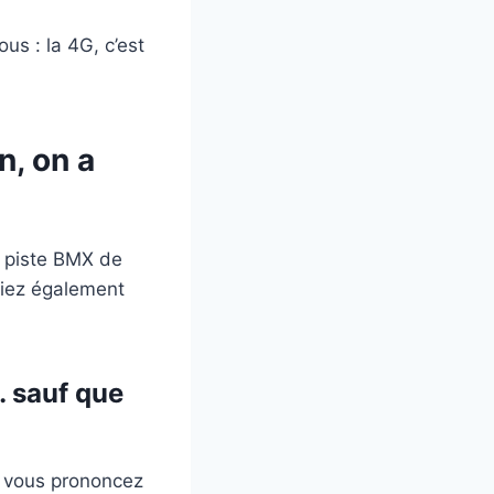
us : la 4G, c’est
n, on a
a piste BMX de
rriez également
… sauf que
ù vous prononcez