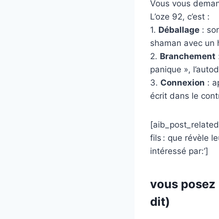
Vous vous demand
L’oze 92, c’est :
1.
Déballage
: sor
shaman avec un 
2.
Branchement
panique », l’auto
3.
Connexion
: a
écrit dans le cont
[aib_post_related
fils : que révèle
intéressé par:’]
vous posez 
dit)