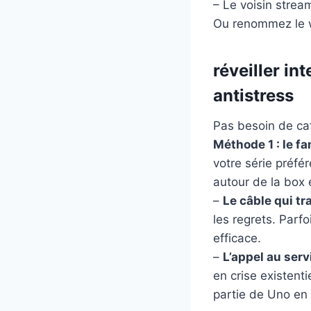
– Le voisin stre
Ou renommez le w
réveiller in
antistress
Pas besoin de caf
Méthode 1 : le 
votre série préfé
autour de la box
–
Le câble qui t
les regrets. Parf
efficace.
–
L’appel au serv
en crise existent
partie de Uno en