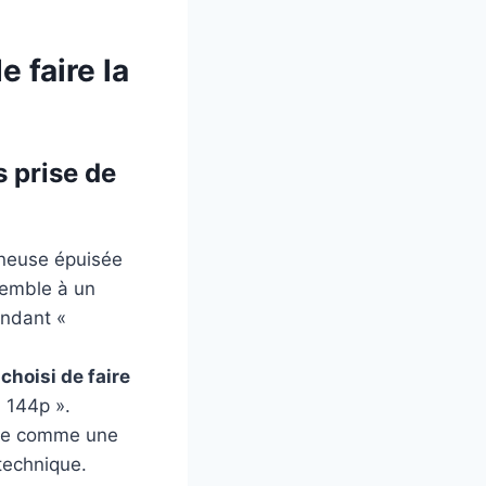
 faire la
s prise de
oneuse épuisée
semble à un
andant «
choisi de faire
n 144p ».
le comme une
 technique.