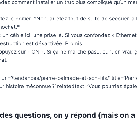
ez comment installer un truc plus compliqué qu’un mar
tez le boîtier. *Non, arrêtez tout de suite de secouer l
hochet.*
: un câble ici, une prise là. Si vous confondez « Etherne
destruction est désactivée. Promis.
ppuyez sur « ON ». Si ça ne marche pas… euh, en vrai, 
rat.
 url=’/tendances/pierre-palmade-et-son-fils/’ title=’Pie
 leur histoire méconnue ?’ relatedtext=’Vous pourriez égal
des questions, on y répond (mais on a 