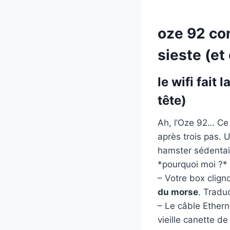
oze 92 con
sieste (et
le wifi fait
tête)
Ah, l’Oze 92… Ce
après trois pas. 
hamster sédentaire
*pourquoi moi ?*
– Votre box clign
du morse
. Tradu
– Le câble Etherne
vieille canette d