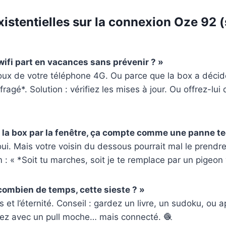
xistentielles sur la connexion Oze 92 (
ifi part en vacances sans prévenir ? »
aloux de votre téléphone 4G. Ou parce que la box a décid
ragé*. Solution : vérifiez les mises à jour. Ou offrez-lu
ce la box par la fenêtre, ça compte comme une panne t
i. Mais votre voisin du dessous pourrait mal le prendre
 : « *Soit tu marches, soit je te remplace par un pigeon
combien de temps, cette sieste ? »
 et l’éternité. Conseil : gardez un livre, un sudoku, ou a
irez avec un pull moche… mais connecté. 🧶