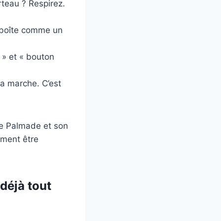
teau ? Respirez.
a boîte comme un
t » et « bouton
ça marche. C’est
rre Palmade et son
ement être
déjà tout