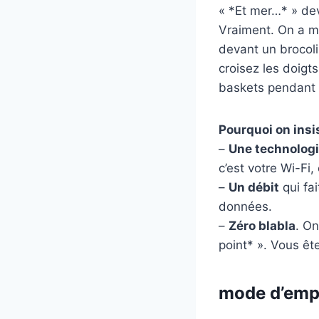
« *Et mer…* » dev
Vraiment. On a m
devant un brocoli
croisez les doigt
baskets pendant 
Pourquoi on insi
–
Une technolog
c’est votre Wi-Fi,
–
Un débit
qui fa
données.
–
Zéro blabla
. On
point* ». Vous êt
mode d’emplo