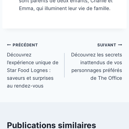
sont parents de deux enfants, Charlie et
Emma, qui illuminent leur vie de famille.
Navigation
PRÉCÉDENT
SUIVANT
Découvrez
Découvrez les secrets
de
l’expérience unique de
inattendus de vos
l’article
Star Food Lognes :
personnages préférés
saveurs et surprises
de The Office
au rendez-vous
Publications similaires