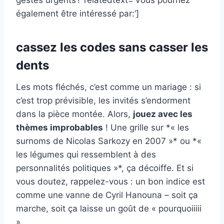
gestes urgents !’ relatedtext=’Vous pourriez
également être intéressé par:’]
cassez les codes sans casser les
dents
Les mots fléchés, c’est comme un mariage : si
c’est trop prévisible, les invités s’endorment
dans la pièce montée. Alors,
jouez avec les
thèmes improbables
! Une grille sur *« les
surnoms de Nicolas Sarkozy en 2007 »* ou *«
les légumes qui ressemblent à des
personnalités politiques »*, ça décoiffe. Et si
vous doutez, rappelez-vous : un bon indice est
comme une vanne de Cyril Hanouna – soit ça
marche, soit ça laisse un goût de « pourquoiiiii
».