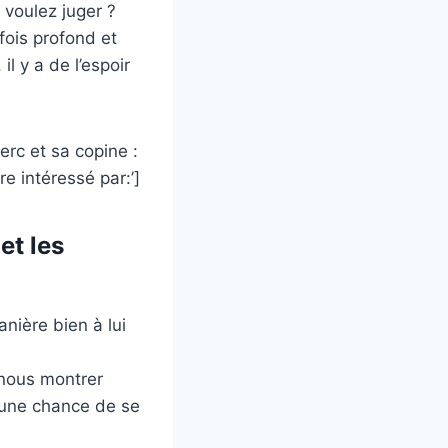
 voulez juger ?
fois profond et
 y a de l’espoir
erc et sa copine :
e intéressé par:’]
et les
nière bien à lui
nous montrer
 une chance de se