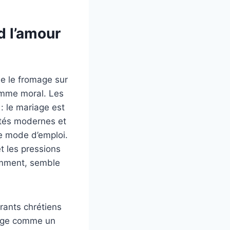
d l’amour
me le fromage sur
lemme moral. Les
: le mariage est
lités modernes et
e mode d’emploi.
et les pressions
omment, semble
urants chrétiens
riage comme un