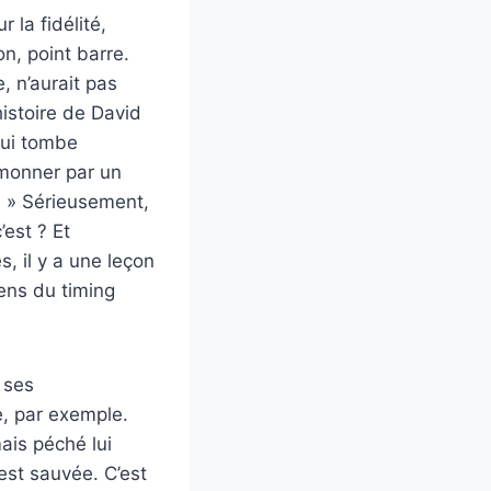
la fidélité,
on, point barre.
, n’aurait pas
istoire de David
qui tombe
rmonner par un
l. » Sérieusement,
est ? Et
, il y a une leçon
sens du timing
 ses
e, par exemple.
mais péché lui
 est sauvée. C’est