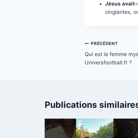
Jésus avait-
cinglantes, on
Navigation
PRÉCÉDENT
Qui est la femme mys
de
Universfootball.fr ?
l’article
Publications similaire