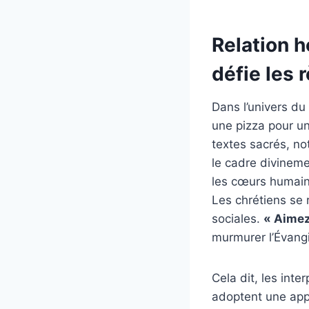
Relation h
défie les 
Dans l’univers du
une pizza pour un
textes sacrés, n
le cadre divineme
les cœurs humain
Les chrétiens se r
sociales.
« Aimez
murmurer l’Évangi
Cela dit, les int
adoptent une app