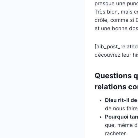
presque une punch
Très bien, mais c
drôle, comme si D
et une bonne dos
[aib_post_related 
découvrez leur hi
Questions qu
relations c
Dieu rit-il d
de nous faire
Pourquoi tant
que, même da
racheter.