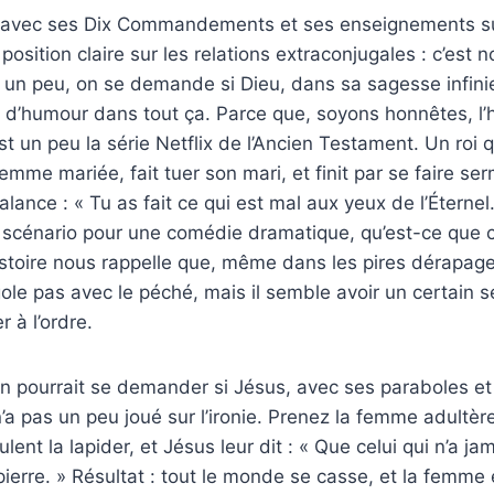
, avec ses Dix Commandements et ses enseignements sur 
osition claire sur les relations extraconjugales : c’est n
 un peu, on se demande si Dieu, dans sa sagesse infinie
 d’humour dans tout ça. Parce que, soyons honnêtes, l’h
st un peu la série Netflix de l’Ancien Testament. Un roi 
mme mariée, fait tuer son mari, et finit par se faire se
alance : « Tu as fait ce qui est mal aux yeux de l’Éterne
n scénario pour une comédie dramatique, qu’est-ce que c’
istoire nous rappelle que, même dans les pires dérapages
igole pas avec le péché, mais il semble avoir un certain 
 à l’ordre.
on pourrait se demander si Jésus, avec ses paraboles et
a pas un peu joué sur l’ironie. Prenez la femme adultèr
lent la lapider, et Jésus leur dit : « Que celui qui n’a ja
 pierre. » Résultat : tout le monde se casse, et la femme