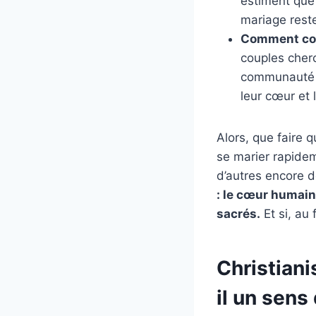
estiment que 
mariage reste
Comment conc
couples cherc
communauté ou
leur cœur et l
Alors, que faire 
se marier rapidem
d’autres encore d
: le cœur humain
sacrés.
Et si, au 
Christiani
il un sens