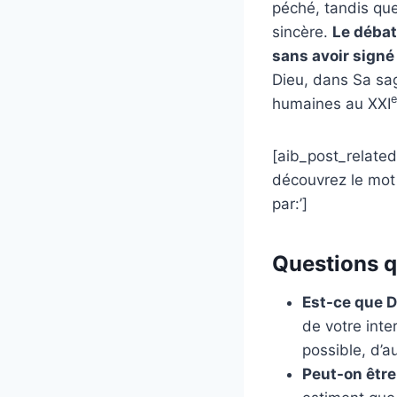
péché, tandis que
sincère.
Le débat 
sans avoir signé
Dieu, dans Sa sag
e
humaines au XXI
[aib_post_related 
découvrez le mot 
par:’]
Questions qu
Est-ce que D
de votre inte
possible, d’a
Peut-on être