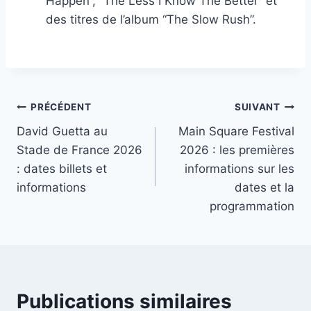
Happen”, “The Less I Know The Better” et
des titres de l’album “The Slow Rush”.
Navigation
PRÉCÉDENT
SUIVANT
David Guetta au
Main Square Festival
de
Stade de France 2026
2026 : les premières
l’article
: dates billets et
informations sur les
informations
dates et la
programmation
Publications similaires