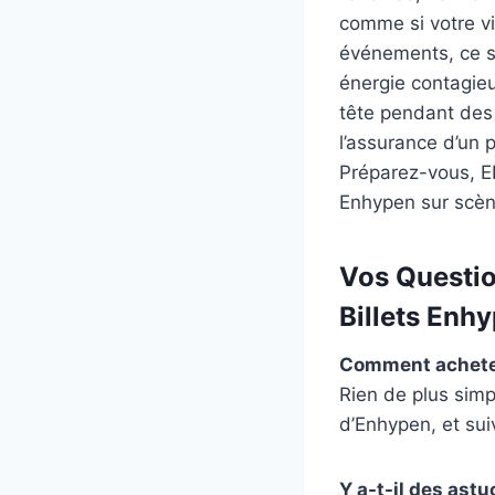
comme si votre v
événements, ce so
énergie contagieu
tête pendant des
l’assurance d’un 
Préparez-vous, EN
Enhypen sur scèn
Vos Questio
Billets Enh
Comment acheter
Rien de plus simp
d’Enhypen, et suiv
Y a-t-il des as