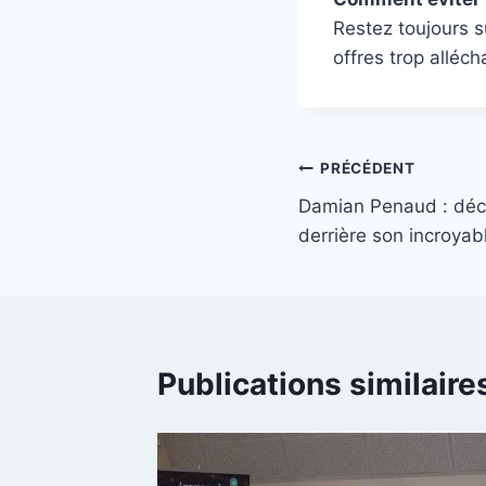
Restez toujours s
offres trop alléc
Navigation
PRÉCÉDENT
Damian Penaud : déco
de
derrière son incroya
l’article
Publications similaire