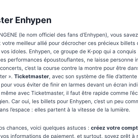
ter Enhypen
ENGENE (le nom officiel des fans d’Enhypen), vous save
 votre meilleur allié pour décrocher ces précieux billets
 vos idoles. Enhypen, ce groupe de K-pop qui a conquis
es performances époustouflantes, ne laisse personne in
e concerts, c’est la course contre la montre pour être dan
ter ».
Ticketmaster
, avec son système de file d’attente
à pour vous éviter de finir en larmes devant un écran in
, même avec Ticketmaster, il faut être rapide comme l’écl
en. Car oui, les billets pour Enhypen, c’est un peu co
s l’espace : elles partent à la vitesse de la lumière.
os chances, voici quelques astuces :
créez votre compt
z vos informations de paiement, et surtout, soyez prêt à r