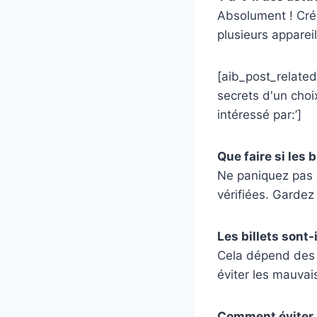
Absolument ! Crée
plusieurs appareil
[aib_post_related 
secrets d'un choi
intéressé par:’]
Que faire si les 
Ne paniquez pas !
vérifiées. Gardez 
Les billets sont
Cela dépend des c
éviter les mauvai
Comment éviter l