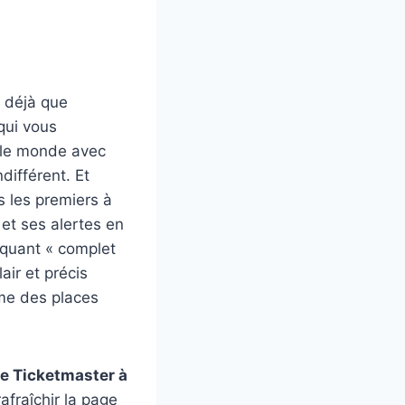
z déjà que
 qui vous
 le monde avec
différent. Et
s les premiers à
 et ses alertes en
diquant « complet
air et précis
mme des places
e Ticketmaster à
afraîchir la page