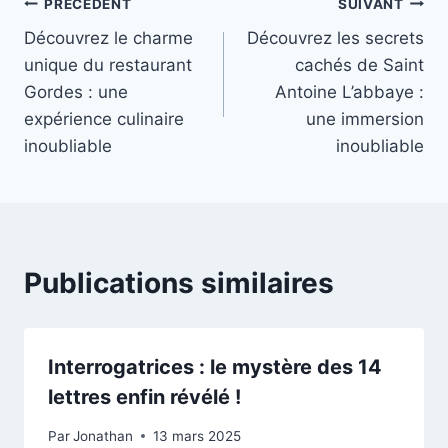
Navigation
PRÉCÉDENT
SUIVANT
Découvrez le charme
Découvrez les secrets
de
unique du restaurant
cachés de Saint
l’article
Gordes : une
Antoine L’abbaye :
expérience culinaire
une immersion
inoubliable
inoubliable
Publications similaires
Interrogatrices : le mystère des 14
lettres enfin révélé !
Par
Jonathan
13 mars 2025