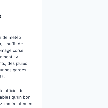
e
si de météo
 il suffit de
fromage corse
sement :
«
ts, des pluies
sur ses gardes.
ts.
te officiel de
sables qu’un bon
urez immédiatement