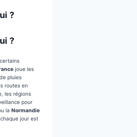
ui ?
ui ?
 certains
rance
joue les
 de pluies
es routes en
, les régions
eillance pour
u la
Normandie
 chaque jour est