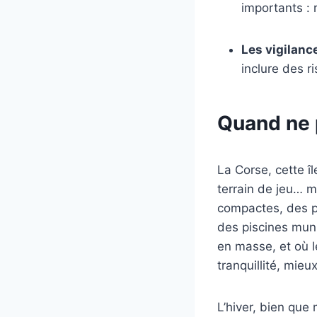
importants : 
Les vigilanc
inclure des r
Quand ne 
La Corse, cette î
terrain de jeu… m
compactes, des p
des piscines muni
en masse, et où l
tranquillité, mieu
L’hiver, bien que