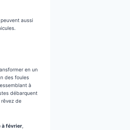
 peuvent aussi
icules.
transformer en un
an des foules
ressemblant à
ristes débarquent
s rêvez de
à février
,