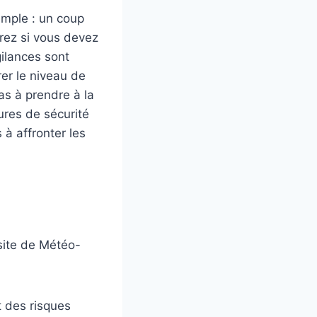
imple : un coup
urez si vous devez
gilances sont
er le niveau de
pas à prendre à la
ures de sécurité
 à affronter les
site de Météo-
 des risques