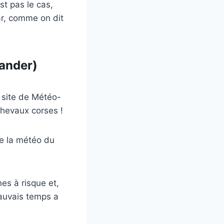
st pas le cas,
ar, comme on dit
ander)
e site de Météo-
chevaux corses !
e la météo du
es à risque et,
auvais temps a