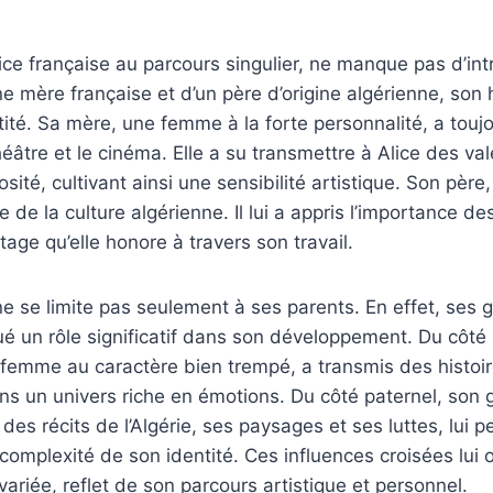
rice française au parcours singulier, ne manque pas d’int
e mère française et d’un père d’origine algérienne, son h
ité. Sa mère, une femme à la forte personnalité, a tou
héâtre et le cinéma. Elle a su transmettre à Alice des va
osité, cultivant ainsi une sensibilité artistique. Son père,
e de la culture algérienne. Il lui a appris l’importance de
itage qu’elle honore à travers son travail.
 ne se limite pas seulement à ses parents. En effet, ses
é un rôle significatif dans son développement. Du côté
emme au caractère bien trempé, a transmis des histoire
ns un univers riche en émotions. Du côté paternel, son
des récits de l’Algérie, ses paysages et ses luttes, lui 
complexité de son identité. Ces influences croisées lui 
 variée, reflet de son parcours artistique et personnel.