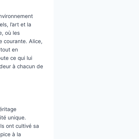
environnement
s, l’art et la
e, où les
 courante. Alice,
 tout en
te ce qui lui
ondeur à chacun de
ritage
ité unique.
ls ont cultivé sa
pice à la