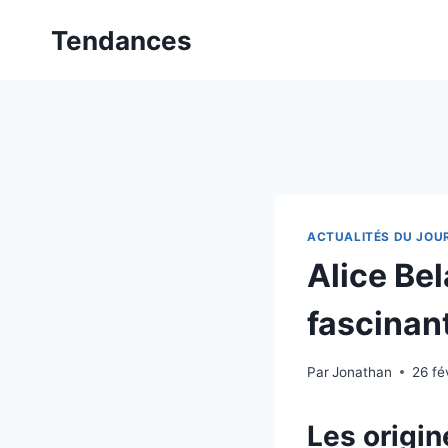
Aller
Tendances
au
contenu
ACTUALITÉS DU JOU
Alice Bel
fascinant
Par
Jonathan
26 fé
Les origin