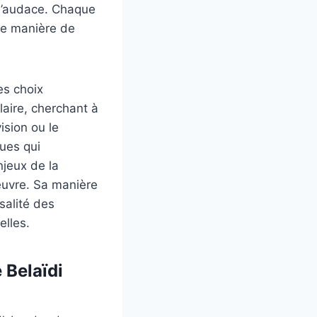
 d’audace. Chaque
une manière de
es choix
laire, cherchant à
ision ou le
ues qui
njeux de la
œuvre. Sa manière
salité des
elles.
 Belaïdi