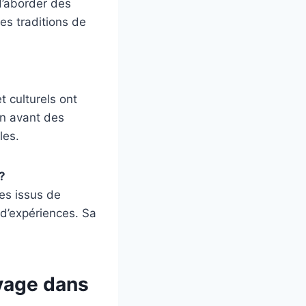
 d’aborder des
des traditions de
 culturels ont
en avant des
les.
?
tes issus de
 d’expériences. Sa
oyage dans