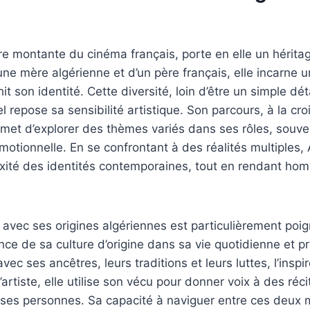
ure montante du cinéma français, porte en elle un héritag
une mère algérienne et d’un père français, elle incarne 
hit son identité. Cette diversité, loin d’être un simple déta
l repose sa sensibilité artistique. Son parcours, à la cr
ermet d’explorer des thèmes variés dans ses rôles, souv
otionnelle. En se confrontant à des réalités multiples, A
lexité des identités contemporaines, tout en rendant h
e avec ses origines algériennes est particulièrement poi
nce de sa culture d’origine dans sa vie quotidienne et pr
ec ses ancêtres, leurs traditions et leurs luttes, l’insp
u’artiste, elle utilise son vécu pour donner voix à des réc
es personnes. Sa capacité à naviguer entre ces deux 