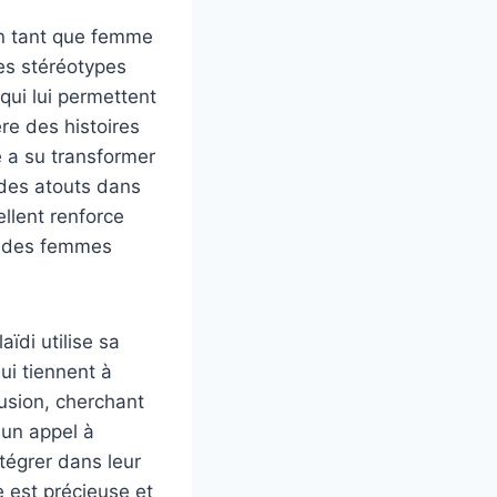
 en tant que femme
Les stéréotypes
qui lui permettent
ère des histoires
le a su transformer
 des atouts dans
ellent renforce
e des femmes
ïdi utilise sa
ui tiennent à
lusion, cherchant
 un appel à
ntégrer dans leur
e est précieuse et