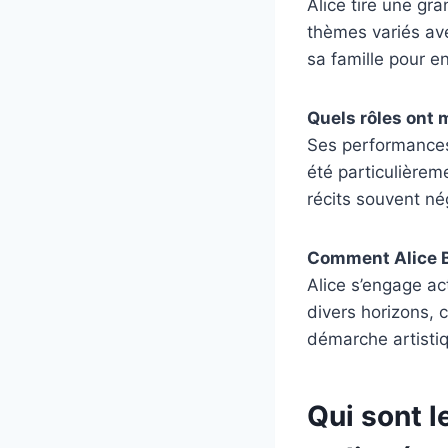
Alice tire une gr
thèmes variés avec
sa famille pour e
Quels rôles ont m
Ses performances 
été particulièrem
récits souvent nég
Comment Alice Be
Alice s’engage ac
divers horizons, 
démarche artistiqu
Qui sont l