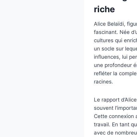
riche
Alice Belaïdi, fig
fascinant. Née d’
cultures qui enric
un socle sur leque
influences, lui p
une profondeur ém
refléter la comp
racines.
Le rapport d’Alic
souvent l’importa
Cette connexion av
travail. En tant q
avec de nombreus