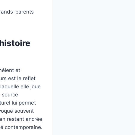
grands-parents
histoire
mêlent et
rs est le reflet
aquelle elle joue
e source
turel lui permet
évoque souvent
en restant ancrée
été contemporaine.