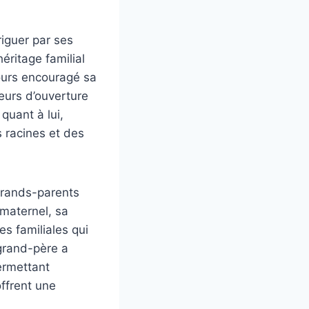
riguer par ses
éritage familial
jours encouragé sa
leurs d’ouverture
 quant à lui,
s racines et des
 grands-parents
 maternel, sa
s familiales qui
 grand-père a
permettant
offrent une