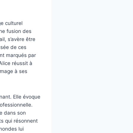
e culturel
une fusion des
il, s’avère être
oisée de ces
ent marqués par
lice réussit à
ommage à ses
gnant. Elle évoque
ofessionnelle.
ire dans son
its qui résonnent
mondes lui