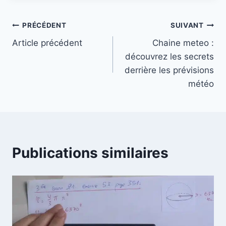
Navigation
PRÉCÉDENT
SUIVANT
Article précédent
Chaine meteo :
de
découvrez les secrets
l’article
derrière les prévisions
météo
Publications similaires