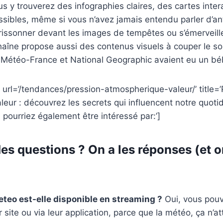
 y trouverez des infographies claires, des cartes inter
ssibles, même si vous n’avez jamais entendu parler d’ant
rissonner devant les images de tempêtes ou s’émerveill
haîne propose aussi des contenus visuels à couper le souf
Météo-France et National Geographic avaient eu un béb
 url=’/tendances/pression-atmospherique-valeur/’ title=
eur : découvrez les secrets qui influencent notre quotidi
 pourriez également être intéressé par:’]
es questions ? On a les réponses (et o
teo est-elle disponible en streaming ?
Oui, vous pouv
ur site ou via leur application, parce que la météo, ça n’a