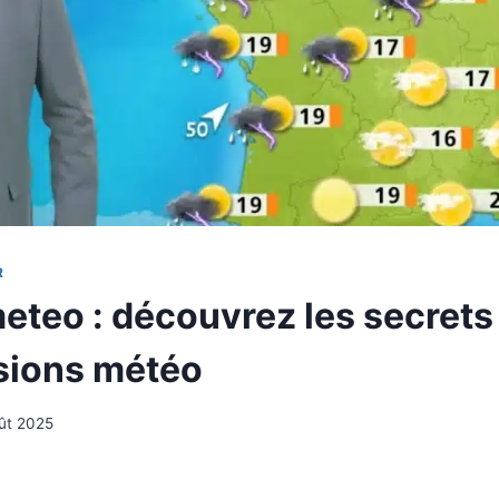
R
eteo : découvrez les secrets 
isions météo
ût 2025