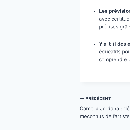
Les prévisio
avec certitud
précises grâc
Y a-t-il des
éducatifs pou
comprendre p
Navigation
PRÉCÉDENT
Camelia Jordana : dé
de
méconnus de l’artiste
l’article