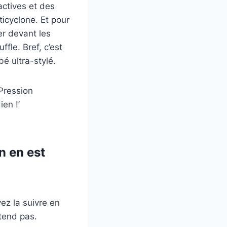
actives et des
icyclone. Et pour
er devant les
fle. Bref, c’est
é ultra-stylé.
’Pression
en !’
n en est
ez la suivre en
ttend pas.