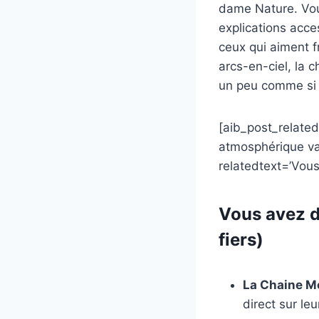
dame Nature. Vous
explications acce
ceux qui aiment f
arcs-en-ciel, la c
un peu comme si 
[aib_post_related
atmosphérique val
relatedtext=’Vous
Vous avez d
fiers)
La Chaine Me
direct sur le