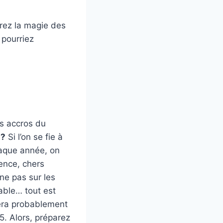
vrez la magie des
 pourriez
es accros du
 ?
Si l’on se fie à
haque année, on
ience, chers
ne pas sur les
vable… tout est
sera probablement
5. Alors, préparez