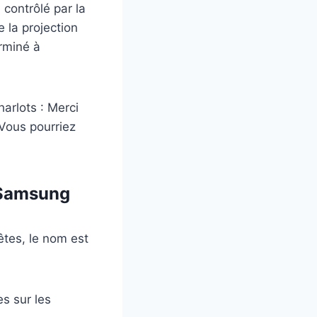
 contrôlé par la
 la projection
rminé à
harlots : Merci
’Vous pourriez
e Samsung
tes, le nom est
s sur les