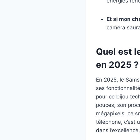
énergies ren
Et si mon ch
caméra saura
Quel est l
en 2025 ?
En 2025, le Samsu
ses fonctionnalit
pour ce bijou tec
pouces, son proc
mégapixels, ce sm
téléphone, c’est 
dans l’excellence,