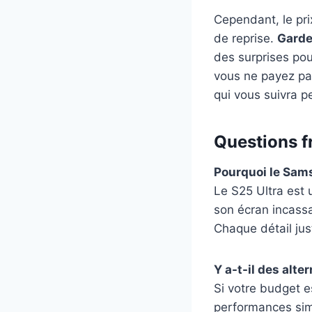
Cependant, le pri
de reprise.
Garde
des surprises pour
vous ne payez pa
qui vous suivra p
Questions f
Pourquoi le Sams
Le S25 Ultra est 
son écran incassa
Chaque détail just
Y a-t-il des alt
Si votre budget e
performances simi