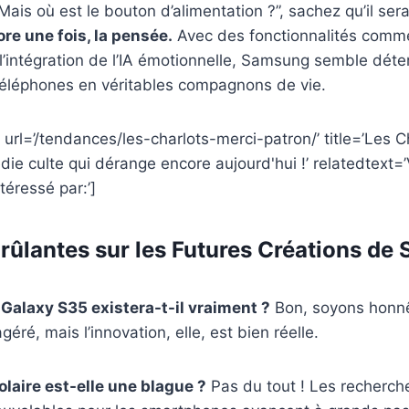
ais où est le bouton d’alimentation ?”, sachez qu’il sera
ore une fois, la pensée.
Avec des fonctionnalités comme
l’intégration de l’IA émotionnelle, Samsung semble déte
téléphones en véritables compagnons de vie.
 url=’/tendances/les-charlots-merci-patron/’ title=’Les C
ie culte qui dérange encore aujourd'hui !’ relatedtext=
téressé par:’]
rûlantes sur les Futures Créations d
alaxy S35 existera-t-il vraiment ?
Bon, soyons honnê
éré, mais l’innovation, elle, est bien réelle.
olaire est-elle une blague ?
Pas du tout ! Les recherche