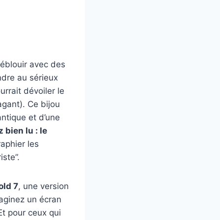
éblouir avec des
ndre au sérieux
rrait dévoiler le
gant). Ce bijou
antique et d’une
 bien lu : le
aphier les
iste”.
old 7
, une version
maginez un écran
Et pour ceux qui