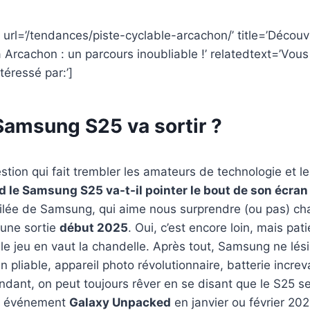
 url=’/tendances/piste-cyclable-arcachon/’ title=’Décou
à Arcachon : un parcours inoubliable !’ relatedtext=’Vous
téressé par:’]
Samsung S25 va sortir ?
stion qui fait trembler les amateurs de technologie et l
 le Samsung S25 va-t-il pointer le bout de son écran
huilée de Samsung, qui aime nous surprendre (ou pas) c
 une sortie
début 2025
. Oui, c’est encore loin, mais pat
 le jeu en vaut la chandelle. Après tout, Samsung ne lési
n pliable, appareil photo révolutionnaire, batterie incre
endant, on peut toujours rêver en se disant que le S25 
un événement
Galaxy Unpacked
en janvier ou février 202