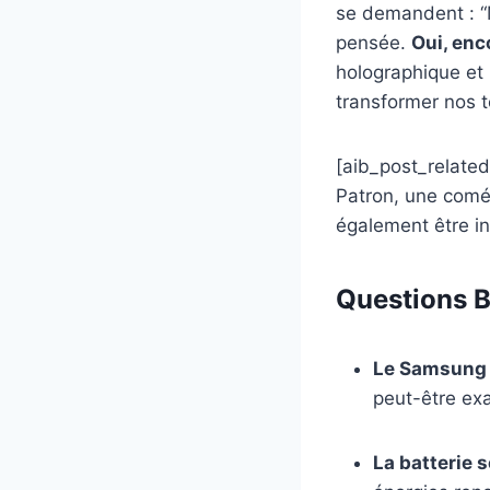
se demandent : “M
pensée.
Oui, enc
holographique et 
transformer nos 
[aib_post_related
Patron, une coméd
également être in
Questions B
Le Samsung G
peut-être exag
La batterie s