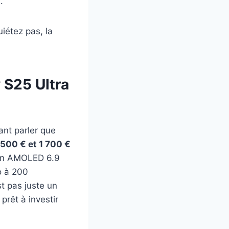
.
iétez pas, la
 S25 Ultra
ant parler que
500 € et 1 700 €
cran AMOLED 6.9
o à 200
st pas juste un
prêt à investir