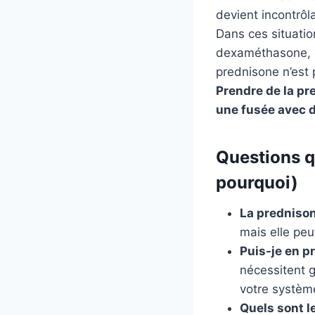
devient incontrô
Dans ces situatio
dexaméthasone, qu
prednisone n’est
Prendre de la pr
une fusée avec du
Questions q
pourquoi)
La prednison
mais elle peu
Puis-je en p
nécessitent g
votre systèm
Quels sont l