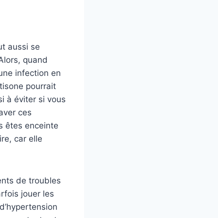
ut aussi se
. Alors, quand
une infection en
tisone pourrait
i à éviter si vous
aver ces
s êtes enceinte
re, car elle
ents de troubles
fois jouer les
d’hypertension