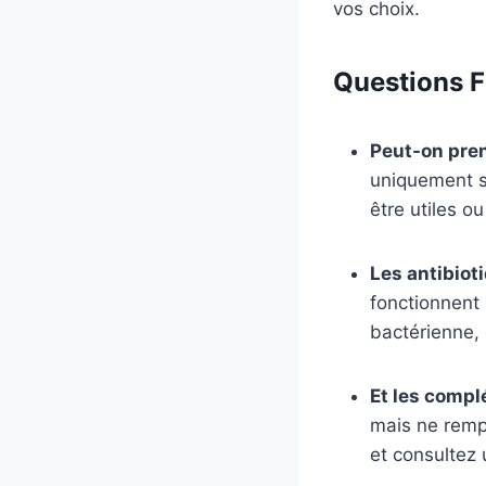
vos choix.
Questions F
Peut-on pren
uniquement su
être utiles o
Les antibiot
fonctionnent 
bactérienne, 
Et les compl
mais ne rempl
et consultez 