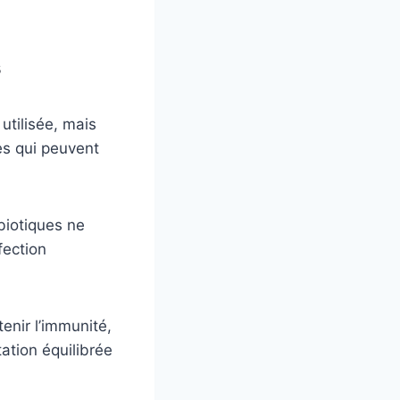
s
 utilisée, mais
es qui peuvent
biotiques ne
fection
enir l’immunité,
ation équilibrée