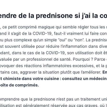
endre de la prednisone si j’ai la c
e, ce petit comprimé magique qui semble régler tous le
d il s’agit de la COVID-19, faut-il vraiment lui faire co
u plus complexe qu’un simple “oui” ou “non”. La prednis
est souvent utilisée pour réduire l’inflammation dans div
ant, dans le cas de la COVID-19, son utilisation doit ê
aluée par un professionnel de santé. Pourquoi ? Parce 
ovoquer des réactions inflammatoires excessives, et la
tains cas, aggraver la situation plutôt que l’améliorer.
En
it chimiste dans votre cuisine : consultez un médecin
boîte de comprimés.
 comprendre que la prednisone n’est pas un traitement uni
lisation est généralement réservée aux cas graves, où l