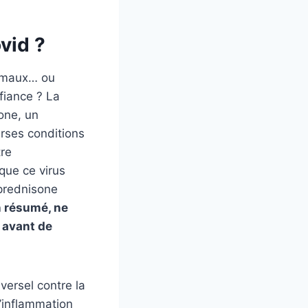
ovid ?
s maux… ou
nfiance ? La
one, un
erses conditions
tre
que ce virus
 prednisone
 résumé, ne
 avant de
versel contre la
’inflammation