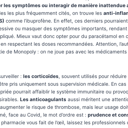
 les symptômes ou interagir de manière inattendue av
es les plus fréquemment cités, on trouve les
anti-infl
S)
comme l’ibuprofène. En effet, ces derniers pourraient
essive ou masquer des symptômes importants, rendant l
pliqué. Mieux vaut donc opter pour du paracétamol en c
t en respectant les doses recommandées. Attention, l’a
rtie de Monopoly : on ne joue pas avec les médicaments
urveiller :
les corticoïdes
, souvent utilisés pour réduire
être pris uniquement sous supervision médicale. En cas 
opriée pourrait affaiblir le système immunitaire ou provo
sirables.
Les anticoagulants
aussi méritent une attentio
 augmenter le risque de thrombose, mais leur usage doit
é, face au Covid, le mot d’ordre est :
prudence et con
 pharmacie vous fait de l’œil, laissez les professionnels