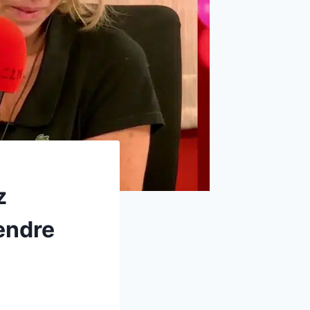
z
endre