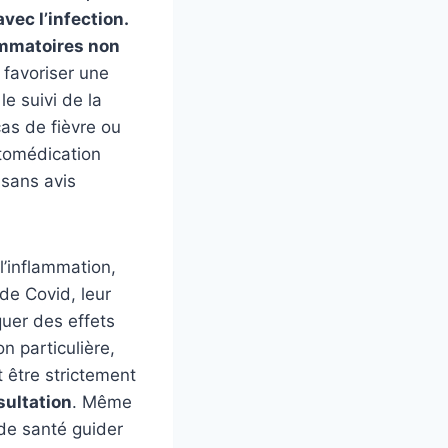
ec l’infection.
ammatoires non
 favoriser une
e suivi de la
as de fièvre ou
utomédication
 sans avis
 l’inflammation,
de Covid, leur
quer des effets
n particulière,
 être strictement
sultation
. Même
 de santé guider