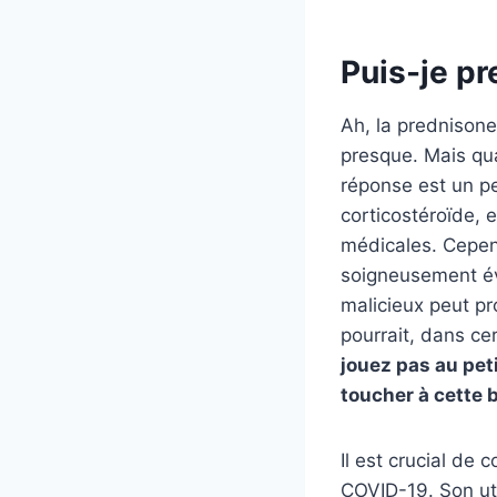
Puis-je pr
Ah, la prednison
presque. Mais quan
réponse est un pe
corticostéroïde, 
médicales. Cepend
soigneusement év
malicieux peut pr
pourrait, dans cer
jouez pas au pet
toucher à cette 
Il est crucial de
COVID-19. Son uti