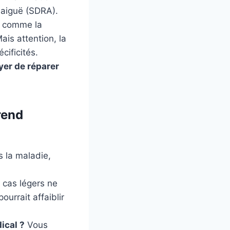
 aiguë (SDRA).
s comme la
is attention, la
ificités.
yer de réparer
rend
s la maladie,
 cas légers ne
ourrait affaiblir
ical ?
Vous