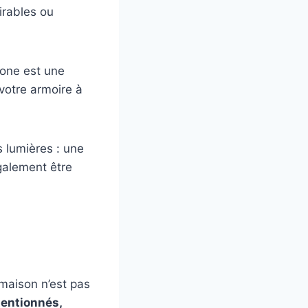
irables ou
sone est une
 votre armoire à
s lumières : une
galement être
 maison n’est pas
tentionnés,