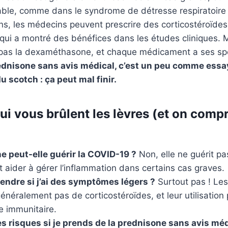
lable, comme dans le syndrome de détresse respiratoire
ns, les médecins peuvent prescrire des corticostéroïde
i a montré des bénéfices dans les études cliniques. Ma
 pas la dexaméthasone, et chaque médicament a ses spéc
ednisone sans avis médical, c’est un peu comme essa
 scotch : ça peut mal finir.
ui vous brûlent les lèvres (et on comp
e peut-elle guérir la COVID-19 ?
Non, elle ne guérit pa
t aider à gérer l’inflammation dans certains cas graves.
rendre si j’ai des symptômes légers ?
Surtout pas ! Les
énéralement pas de corticostéroïdes, et leur utilisation p
e immunitaire.
es risques si je prends de la prednisone sans avis méd