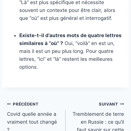
“Là” est plus spécifique et nécessite
souvent un contexte pour être clair, alors
que “où” est plus général et interrogatif.
Existe-t-il d’autres mots de quatre lettres
similaires à “où” ?
Oui, “voilà” en est un,
mais il est un peu plus long. Pour quatre
lettres, “ici” et “là” restent les meilleures
options.
Navigation
PRÉCÉDENT
SUIVANT
Covid quelle année a
Tremblement de terre
de
vraiment tout changé
en Russie : ce qu’il
l’article
?
faut savoir sur cette