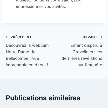
musée… ou dans votre salon, pour
impressionner vos invités.
Navigation
PRÉCÉDENT
SUIVANT
Découvrez la webcam
Enfant disparu à
de
Notre Dame de
Gravelines : les
l’article
Bellecombe : vue
dernières révélations
imprenable en direct !
sur l’enquête
Publications similaires