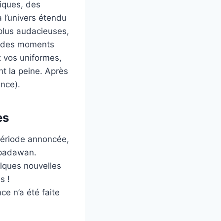
iques, des
 l’univers étendu
 plus audacieuses,
 à des moments
z vos uniformes,
nt la peine. Après
ence).
es
période annoncée,
 padawan.
lques nouvelles
s !
e n’a été faite