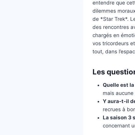
entendre que cet
dilemmes moraux p
de *Star Trek*. L
des rencontres av
chargés en émotio
vos tricordeurs e
tout, dans l’espa
Les questio
Quelle est la
mais aucune 
Y aura-t-il 
recrues à bor
La saison 3 s
concernant un