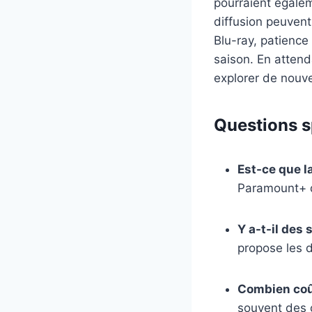
pourraient égalem
diffusion peuvent
Blu-ray, patience
saison. En attend
explorer de nouv
Questions sp
Est-ce que l
Paramount+ dè
Y a-t-il des
propose les 
Combien coû
souvent des 