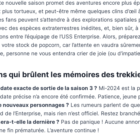
te nouvelle saison promet des aventures encore plus ép
lus tortueux, et peut-être même quelques clins d’œil à
es fans peuvent s’attendre à des explorations spatiales
ec des espèces extraterrestres inédites, et, bien sûr,
ns entre l’équipage de l’USS Enterprise. Alors, prépare
t votre stock de popcorn, car l’attente en vaudra sûreme
ce, personne ne vous entendra crier de joie (ou d’impati
ns qui brûlent les mémoires des trekki
 date exacte de sortie de la saison 3 ?
Mi-2024 est la 
date précise n’a encore été confirmée. Patience, jeune
de nouveaux personnages ?
Les rumeurs parlent de que
d de l’Enterprise, mais rien n’est officiel. Restez branché
era-t-elle la dernière ?
Pas de panique ! Aucune annonc
e fin prématurée. L’aventure continue !