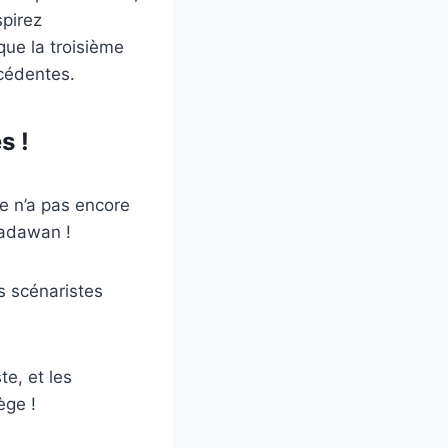
spirez
que la troisième
cédentes.
s !
le n’a pas encore
padawan !
s scénaristes
e, et les
ège !