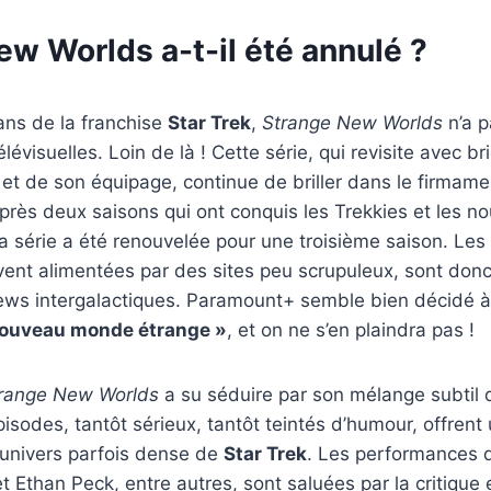
w Worlds a-t-il été annulé ?
ans de la franchise
Star Trek
,
Strange New Worlds
n’a p
lévisuelles. Loin de là ! Cette série, qui revisite avec br
 et de son équipage, continue de briller dans le firmame
Après deux saisons qui ont conquis les Trekkies et les n
la série a été renouvelée pour une troisième saison. Le
vent alimentées par des sites peu scrupuleux, sont donc
ews intergalactiques. Paramount+ semble bien décidé à
nouveau monde étrange »
, et on ne s’en plaindra pas !
range New Worlds
a su séduire par son mélange subtil 
isodes, tantôt sérieux, tantôt teintés d’humour, offrent 
’univers parfois dense de
Star Trek
. Les performances 
Ethan Peck, entre autres, sont saluées par la critique et