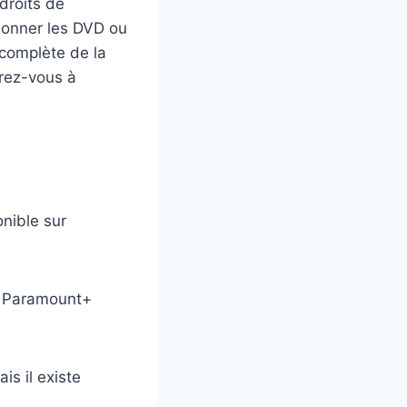
droits de
tionner les DVD ou
 complète de la
arez-vous à
onible sur
 Paramount+
is il existe