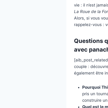
vie : il n’est jam
La Roue de la Fo
Alors, si vous vo
rappelez-vous : v
Questions q
avec panac
[aib_post_related
couple : découvre
également être in
Pourquoi Thie
pris un tourna
construire un
Quel est le 