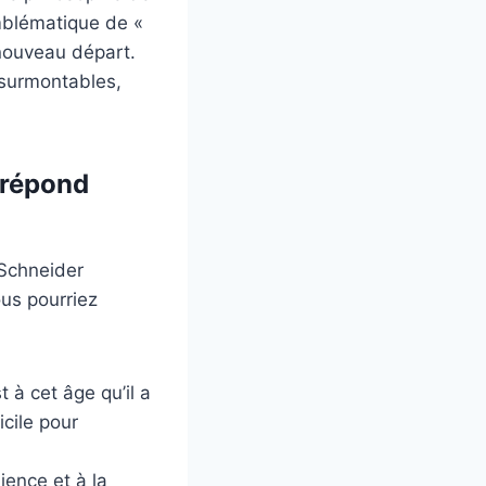
 emblématique de «
nouveau départ.
nsurmontables,
 répond
 Schneider
ous pourriez
 à cet âge qu’il a
icile pour
lience et à la