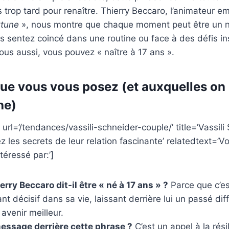
ais trop tard pour renaître. Thierry Beccaro, l’animateur
rtune
», nous montre que chaque moment peut être un 
us sentez coincé dans une routine ou face à des défis i
ous aussi, vous pouvez « naître à 17 ans ».
ue vous vous posez (et auxquelles on
he)
 url=’/tendances/vassili-schneider-couple/’ title=’Vassili
z les secrets de leur relation fascinante’ relatedtext=’V
téressé par:’]
rry Beccaro dit-il être « né à 17 ans » ?
Parce que c’est
nt décisif dans sa vie, laissant derrière lui un passé diff
 avenir meilleur.
message derrière cette phrase ?
C’est un appel à la rési