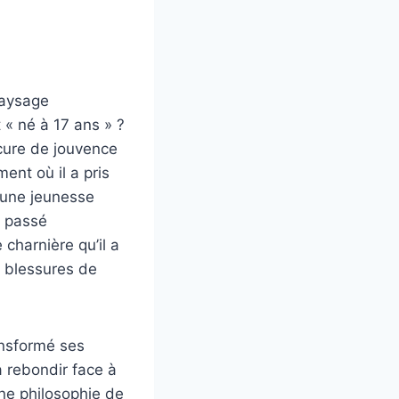
paysage
 « né à 17 ans » ?
 cure de jouvence
ent où il a pris
 une jeunesse
n passé
charnière qu’il a
s blessures de
ansformé ses
à rebondir face à
une philosophie de