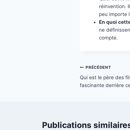
réinvention. 
peu importe 
En quoi cette
ne définissen
compte.
Navigation
PRÉCÉDENT
Qui est le père des fil
de
fascinante derrière c
l’article
Publications similaire