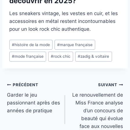
découvrir en 2025?
Les sneakers vintage, les vestes en cuir, et les
accessoires en métal restent incontournables
pour un look rock chic authentique.
Étiquettes
#
histoire de la mode
#
marque française
de
#
mode française
#
rock chic
#
zadig & voltaire
la
publication :
Navigation
PRÉCÉDENT
SUIVANT
Garder le jeu
Le renouvellement de
de
passionnant après des
Miss France analyse
l’article
années de pratique
d’un concours de
beauté qui évolue
face aux nouvelles