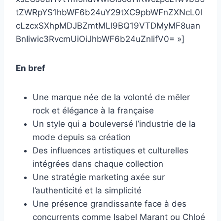
tZWRpYS1hbWF6b24uY29tXC9pbWFnZXNcL0l
cLzcxSXhpMDJBZmtMLl9BQ19VTDMyMF8uan
BnIiwic3RvcmUiOiJhbWF6b24uZnIifV0= »]
En bref
Une marque née de la volonté de mêler
rock et élégance à la française
Un style qui a bouleversé l’industrie de la
mode depuis sa création
Des influences artistiques et culturelles
intégrées dans chaque collection
Une stratégie marketing axée sur
l’authenticité et la simplicité
Une présence grandissante face à des
concurrents comme Isabel Marant ou Chloé