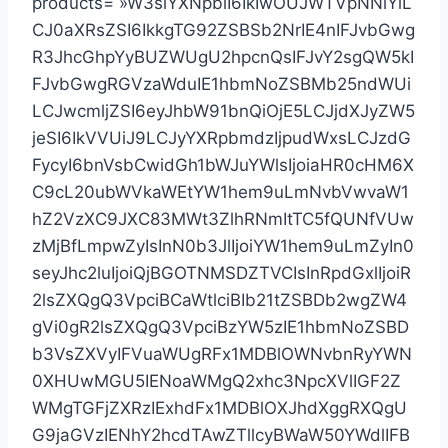
products= »W3siYXNpbiI6IkIwOUJWTVpNNlYiL
CJ0aXRsZSI6IkkgTG92ZSBSb2NrIE4nIFJvbGwg
R3JhcGhpYyBUZWUgU2hpcnQsIFJvY2sgQW5kI
FJvbGwgRGVzaWduIE1hbmNoZSBMb25ndWUi
LCJwcmljZSI6eyJhbW91bnQiOjE5LCJjdXJyZW5
jeSI6IkVVUiJ9LCJyYXRpbmdzIjpudWxsLCJzdG
FycyI6bnVsbCwidGh1bWJuYWlsIjoiaHR0cHM6X
C9cL20ubWVkaWEtYW1hem9uLmNvbVwvaW1
hZ2VzXC9JXC83MWt3ZlhRNmItTC5fQUNfVUw
zMjBfLmpwZyIsInN0b3JlIjoiYW1hem9uLmZyIn0
seyJhc2luIjoiQjBGOTNMSDZTVCIsInRpdGxlIjoiR
2lsZXQgQ3VpciBCaWtlciBIb21tZSBDb2wgZW4
gVi0gR2lsZXQgQ3VpciBzYW5zIE1hbmNoZSBD
b3VsZXVyIFVuaWUgRFx1MDBlOWNvbnRyYWN
0XHUwMGU5IENoaWMgQ2xhc3NpcXVlIGF2Z
WMgTGFjZXRzIExhdFx1MDBlOXJhdXggRXQgU
G9jaGVzIENhY2hcdTAwZTllcyBWaW50YWdlIFB