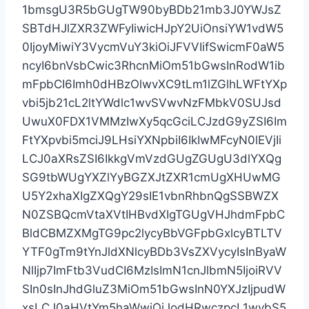
1bmsgU3R5bGUgTW90byBDb21mb3J0YWJsZ
SBTdHJlZXR3ZWFyIiwicHJpY2UiOnsiYW1vdW5
0IjoyMiwiY3VycmVuY3kiOiJFVVIifSwicmF0aW5
ncyI6bnVsbCwic3RhcnMiOm51bGwsInRodW1ib
mFpbCI6Imh0dHBzOlwvXC9tLm1lZGlhLWFtYXp
vbi5jb21cL2ltYWdlc1wvSVwvNzFMbkV0SUJsd
UwuX0FDX1VMMzIwXy5qcGciLCJzdG9yZSI6Im
FtYXpvbi5mciJ9LHsiYXNpbiI6IkIwMFcyN0lEVjIi
LCJ0aXRsZSI6IkkgVmVzdGUgZGUgU3dlYXQg
SG9tbWUgYXZlYyBGZXJtZXR1cmUgXHUwMG
U5Y2xhaXIgZXQgY29sIE1vbnRhbnQgSSBWZX
N0ZSBQcmVtaXVtIHBvdXIgTGUgVHJhdmFpbC
BldCBMZXMgTG9pc2lycyBbVGFpbGxlcyBTLTV
YTF0gTm9tYnJldXNlcyBDb3VsZXVycyIsInByaW
NlIjp7ImFtb3VudCI6MzIsImN1cnJlbmN5IjoiRVV
SIn0sInJhdGluZ3MiOm51bGwsInN0YXJzIjpudW
xsLCJ0aHVtYm5haWwiOiJodHRwczpcL1wvbS5