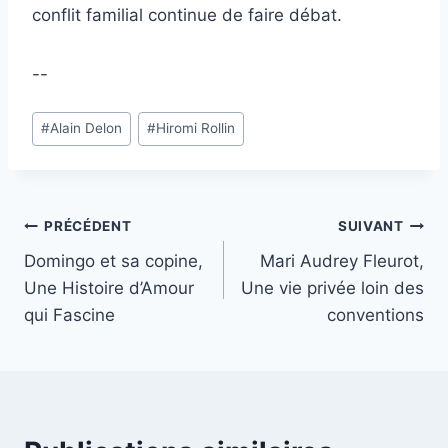
conflit familial continue de faire débat.
--
Étiquettes
#
Alain Delon
#
Hiromi Rollin
de
la
publication :
Navigation
PRÉCÉDENT
SUIVANT
Domingo et sa copine,
Mari Audrey Fleurot,
de
Une Histoire d’Amour
Une vie privée loin des
l’article
qui Fascine
conventions